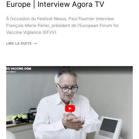
Europe | Interview Agora TV
À l’occasion du Festival Nexus, Paul Fournier interview
François-Marie Périer, président de l’European Forum for
Vaccine Vigilance (EFVV).
FRANÇOIS-
LIRE LA SUITE
MARIE
PÉRIER
(EFVV)
:
SON
COMBAT
POUR
LA
LIBERTÉ
VACCINALE
EN
EUROPE
|
INTERVIEW