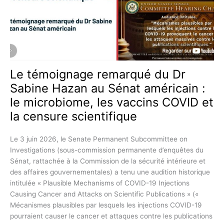
PFIZER
DANS
LE
DÉVELOPPEMENT
DE
SON
Le témoignage remarqué du Dr
VACCIN
Sabine Hazan au Sénat américain :
ARN-
MESSAGER
le microbiome, les vaccins COVID et
CONTRE
la censure scientifique
LA
COVID-
Le 3 juin 2026, le Senate Permanent Subcommittee on
19
Investigations (sous-commission permanente d’enquêtes du
EN
Sénat, rattachée à la Commission de la sécurité intérieure et
REGARD
des affaires gouvernementales) a tenu une audition historique
DES
intitulée « Plausible Mechanisms of COVID-19 Injections
BONNES
Causing Cancer and Attacks on Scientific Publications » («
PRATIQUES
Mécanismes plausibles par lesquels les injections COVID-19
CLINIQUES »
pourraient causer le cancer et attaques contre les publications