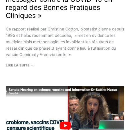
regard des Bonnes Pratiques
Cliniques »
Ce rapport réalisé par Christine Cotton, biostatisticienne depuis
1995 et hélas récemment décédée, » met en évidence les
multiples biais méthodologiques invalidant les résultats de
l’essai clinique de phase 3 ayant donné lieu à l’utilisation du
vaccin Comirnaty ® en vie réelle. »
«
LIRE LA SUITE
ÉVALUATION
DES
PRATIQUES
MÉTHODOLOGIQUES
MISES
EN
ŒUVRE
DANS
LES
ESSAIS