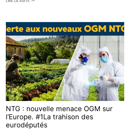
ARNM
LIRE LA SUITE
–
LE
BILAN
INTERDIT
–
LA
PLUS
GRANDE
CATASTROPHE
DE
L’HISTOIRE
DE
LA
MÉDECINE
?
NTG : nouvelle menace OGM sur
l’Europe. #1La trahison des
eurodéputés