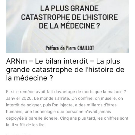
ARNm – Le bilan interdit – La plus
grande catastrophe de l’histoire de
la médecine ?
Et si le remède avait fait davantage de morts que la maladie ?
Janvier 2020. Le monde s’arrête. On confine, on muselle, on
interdit de soigner, puis l’on injecte, à des milliards d’êtres
humains, une technologie que personne n’avait jamais
déployée à pareille échelle. Cinq ans plus tard, les chiffres sont
là. Il suffit de les lire.