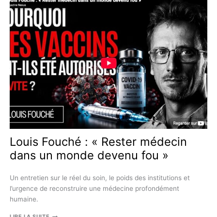
NOUVELLES
MALADIES
AUTO-
IMMUNES
APRÈS
LA
VACCINATION
CONTRE
LA
COVID-
19
Louis Fouché : « Rester médecin
dans un monde devenu fou »
Un entretien sur le réel du soin, le poids des institutions et
l’urgence de reconstruire une médecine profondément
humaine.
LOUIS
LIRE LA SUITE