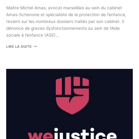
Maître Michel Amas, avocat marseillais au sein du cabinet
Amas-Schenone et spécialiste de la protection de l’enfance,
revient sur les nombreux dossiers traités par son cabinet. Il
dénonce de graves dysfonctionnements au sein de l’Aide
sociale à l’enfance (ASE)…
«
LIRE LA SUITE
POUR
PROUVER
AU
JUGE
QUE
LA
PETITE
FILLE
SE
PROSTITUAIT,
JE
L’AI
ACHETÉE