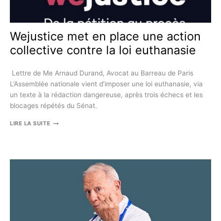
»
—
MICHEL
Wejustice met en place une action
AMAS
collective contre la loi euthanasie
­ Lettre de Me Arnaud Durand, Avocat au Barreau de Paris ­ ­
L’Assemblée nationale vient d’imposer une loi euthanasie, via
un texte à la rédaction dangereuse, après trois échecs et les
blocages répétés du Sénat.
WEJUSTICE
LIRE LA SUITE
MET
EN
PLACE
UNE
ACTION
COLLECTIVE
CONTRE
LA
LOI