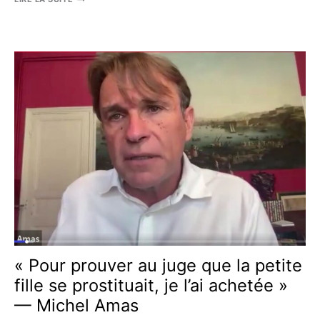
FOUCHÉ
:
«
RESTER
MÉDECIN
DANS
UN
MONDE
DEVENU
FOU
»
« Pour prouver au juge que la petite
fille se prostituait, je l’ai achetée »
— Michel Amas