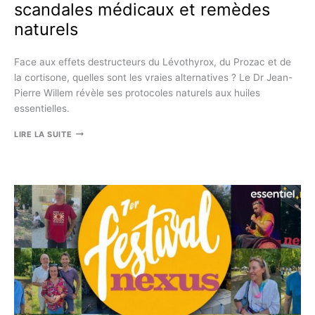
scandales médicaux et remèdes
naturels
Face aux effets destructeurs du Lévothyrox, du Prozac et de
la cortisone, quelles sont les vraies alternatives ? Le Dr Jean-
Pierre Willem révèle ses protocoles naturels aux huiles
essentielles.
LES
LIRE LA SUITE
RÉVÉLATIONS
DU
DR
WILLEM
:
SCANDALES
MÉDICAUX
ET
REMÈDES
NATURELS