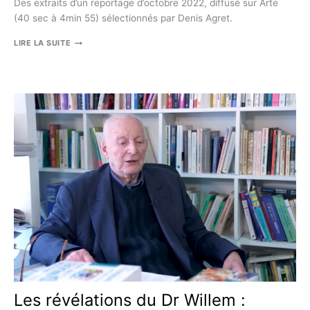
Des extraits d’un reportage d’octobre 2022, diffusé sur Arte
(40 sec à 4min 55) sélectionnés par Denis Agret.
DES
LIRE LA SUITE
VACCINS
ET
HOMMES
Les révélations du Dr Willem :