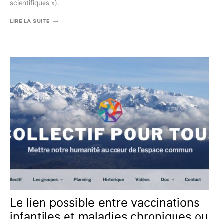
scientifiques »).
LE
LIRE LA SUITE
TÉMOIGNAGE
REMARQUÉ
DU
DR
SABINE
HAZAN
AU
SÉNAT
AMÉRICAIN
:
LE
MICROBIOME,
LES
VACCINS
COVID
ET
Le lien possible entre vaccinations
LA
infantiles et maladies chroniques ou
CENSURE