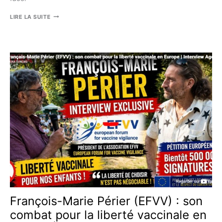
EUTHANASIE
LIRE LA SUITE
:
LES
GARDE-
FOUS
N’ONT
PAS
ÉTÉ
OUBLIÉS,
ILS
ONT
ÉTÉ
REFUSÉS,
UN
PAR
UN
François-Marie Périer (EFVV) : son
combat pour la liberté vaccinale en