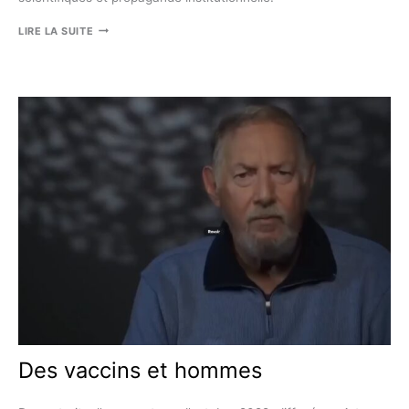
NON
LIRE LA SUITE
AU
GARDASIL
POUR
NOS
COLLÉGIENS
–
VACCIN
INJUSTIFIÉ,
DANGEREUX
ET
HORS
DE
PRIX
Des vaccins et hommes