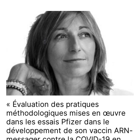
DÉPART
?
TULSI
GABBARD
A
BALANCÉ
LES
DOSSIERS
FAUCI
SUR
LES
GAINS
DE
FONCTION
« Évaluation des pratiques
méthodologiques mises en œuvre
dans les essais Pfizer dans le
développement de son vaccin ARN-
messager contre la COVID-19 en