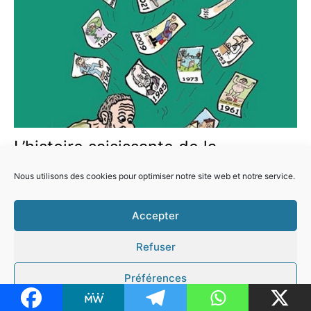
L’histoire saisissante de la
médecine, de 1900 à l’après-Covid
Nous utilisons des cookies pour optimiser notre site web et notre service.
Un siècle de médecine, un siècle de progrès… ou de
régressions ? L’électrochoc littéraire de juin 2026
Accepter
L’HISTOIRE
LIRE LA SUITE
Refuser
SAISISSANTE
DE
Préférences
LA
MÉDECINE,