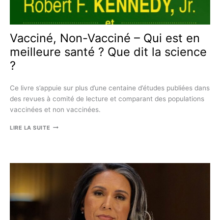
Vacciné, Non-Vacciné – Qui est en
meilleure santé ? Que dit la science
?
Ce livre s’appuie sur plus d’une centaine d’études publiées dans
des revues à comité de lecture et comparant des populations
vaccinées et non vaccinées.
VACCINÉ,
LIRE LA SUITE
NON-
VACCINÉ
–
QUI
EST
EN
MEILLEURE
SANTÉ