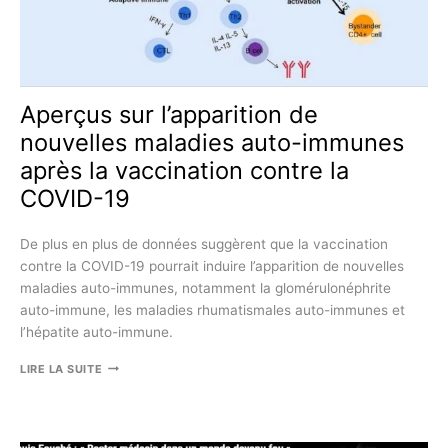
Aperçus sur l’apparition de
nouvelles maladies auto-immunes
après la vaccination contre la
COVID-19
De plus en plus de données suggèrent que la vaccination
contre la COVID-19 pourrait induire l’apparition de nouvelles
maladies auto-immunes, notamment la glomérulonéphrite
auto-immune, les maladies rhumatismales auto-immunes et
l’hépatite auto-immune.
APERÇUS
LIRE LA SUITE
SUR
L’APPARITION
DE