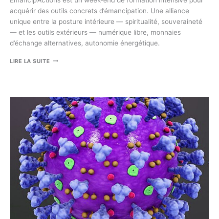
Émancip’Actions est un week-end de formation intensive pour
acquérir des outils concrets d’émancipation. Une alliance
unique entre la posture intérieure — spiritualité, souveraineté
— et les outils extérieurs — numérique libre, monnaies
d’échange alternatives, autonomie énergétique.
ÉMANCIP’ACTIONS
LIRE LA SUITE
:
UNE
POSTURE
INTÉRIEURE
ET
DES
OUTILS
CONCRETS
VERS
LA
SOUVERAINETÉ