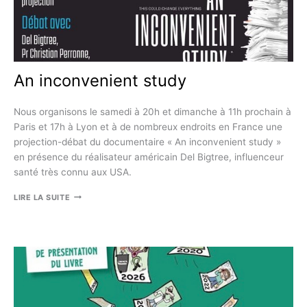
An inconvenient study
Nous organisons le samedi à 20h et dimanche à 11h prochain à
Paris et 17h à Lyon et à de nombreux endroits en France une
projection-débat du documentaire « An inconvenient study »
en présence du réalisateur américain Del Bigtree, influenceur
santé très connu aux USA.
AN
LIRE LA SUITE
INCONVENIENT
STUDY