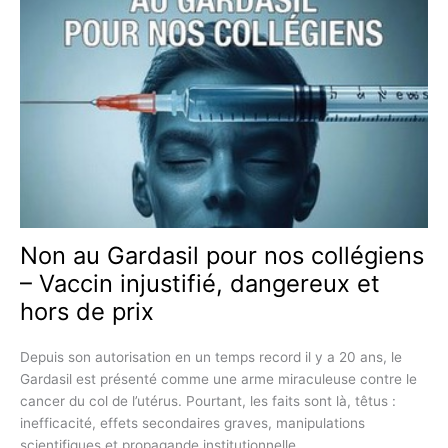
SARS-
COV-
2
DANS
LES
ARTÈRES
CÉRÉBRALES :
IMPLICATIONS
POUR
L’AVC
HÉMORRAGIQUE
Non au Gardasil pour nos collégiens
APRÈS
– Vaccin injustifié, dangereux et
VACCINATION
PAR
hors de prix
ARNM
Depuis son autorisation en un temps record il y a 20 ans, le
Gardasil est présenté comme une arme miraculeuse contre le
cancer du col de l’utérus. Pourtant, les faits sont là, têtus :
inefficacité, effets secondaires graves, manipulations
scientifiques et propagande institutionnelle.