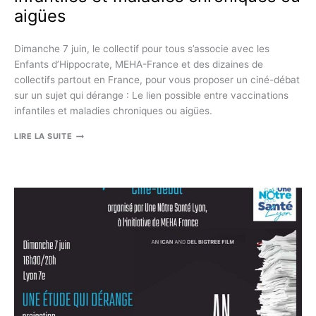
SCIENTIFIQUE
aigües
Dimanche 7 juin, le collectif pour tous s’associe avec les
Enfants d’Hippocrate, MEHA-France et des dizaines de
collectifs partout en France, pour vous proposer un ciné-débat
sur un sujet qui dérange : Le lien possible entre vaccinations
infantiles et maladies chroniques ou aigües.
LE
LIRE LA SUITE
LIEN
POSSIBLE
ENTRE
VACCINATIONS
INFANTILES
ET
MALADIES
CHRONIQUES
OU
AIGÜES