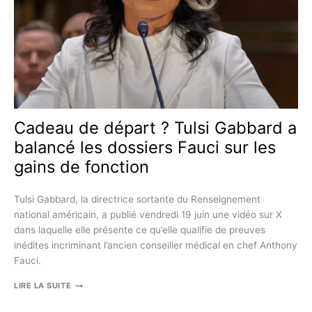
?
QUE
DIT
LA
SCIENCE
?
Cadeau de départ ? Tulsi Gabbard a
balancé les dossiers Fauci sur les
gains de fonction
Tulsi Gabbard, la directrice sortante du Renseignement
national américain, a publié vendredi 19 juin une vidéo sur X
dans laquelle elle présente ce qu’elle qualifie de preuves
inédites incriminant l’ancien conseiller médical en chef Anthony
Fauci.
CADEAU
LIRE LA SUITE
DE