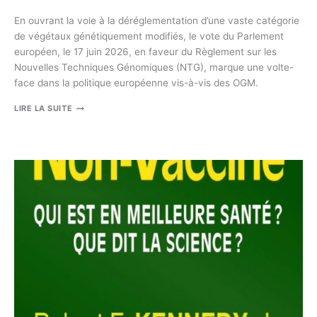
En ouvrant la voie à la déréglementation d’une vaste catégorie
de végétaux génétiquement modifiés, le vote du Parlement
européen, le 17 juin 2026, en faveur du Règlement sur les
Nouvelles Techniques Génomiques (NTG), marque une volte-
face dans la politique européenne vis-à-vis des OGM.
NTG
LIRE LA SUITE
:
NOUVELLE
MENACE
OGM
SUR
L’EUROPE.
#1LA
TRAHISON
DES
EURODÉPUTÉS