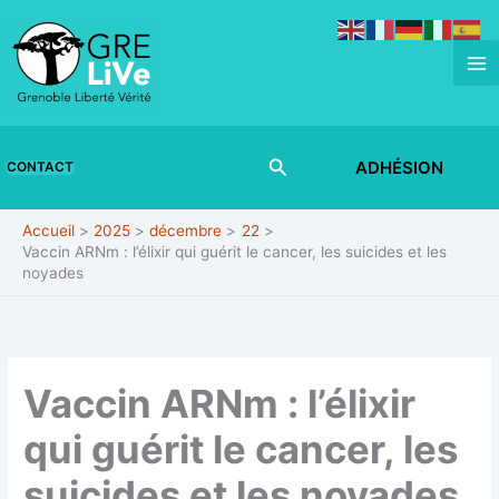
Aller
au
contenu
Rechercher
ADHÉSION
CONTACT
Accueil
2025
décembre
22
Vaccin ARNm : l’élixir qui guérit le cancer, les suicides et les
noyades
Vaccin ARNm : l’élixir
qui guérit le cancer, les
suicides et les noyades