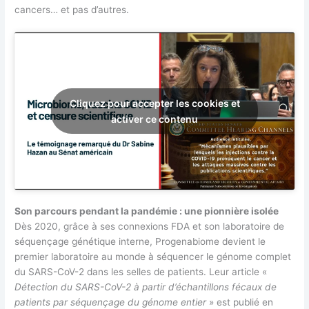
cancers… et pas d’autres.
Cliquez pour accepter les cookies et
activer ce contenu
Son parcours pendant la pandémie : une pionnière isolée
Dès 2020, grâce à ses connexions FDA et son laboratoire de
séquençage génétique interne, Progenabiome devient le
premier laboratoire au monde à séquencer le génome complet
du SARS-CoV-2 dans les selles de patients. Leur article «
Détection du SARS-CoV-2 à partir d’échantillons fécaux de
patients par séquençage du génome entier
» est publié en