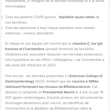
métabolisme, à l’intégrité de la barrière intestinale et à la santé
neurologique.
Chez les patients COVID graves :
déplétion quasi totale
de
ces bactéries.
Chez les personnes à haut risque exposées mais restées
indemnes : niveaux abondants.
Dr Hazan et son équipe ont montré que la
vitamine C, les IgG
bovines et l’ivermectine
(produit fermenté de bactéries
Streptomyces) pouvaient restaurer ces microbes protecteurs.
Une hypothèse sur les effets « bifidogènes » de l’ivermectine a
elle aussi été rétractée en 2023.
Pire encore : les données présentées à l’
American College of
Gastroenterology
(ACG) révèlent que les
vaccins à ARNm
réduisent fortement les niveaux de Bifidobacterium
. Cet
abstract a remporté un
Presidential Award
et a été vu par 18
000 gastro-entérologues. D’autres posters ont documenté les
dommages persistants post-vaccin, les bénéfices de
l’ivermectine et la déplétion de Bifidobacterium dans la