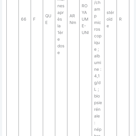
/ch
nes
RO
am
apr
YA
stér
QU
AR
p
66
F
ès
UM
oïd
R
E
Nm
mic
la
E-
e
ros
1èr
UNI
cop
e
iqu
dos
e ;
e
alb
umi
ne :
4,1
g/d
L ;
bio
psie
rén
ale
:
nép