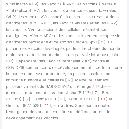
virus inactivé (IV), les vaccins à ARN, les vaccins à vecteur
viral réplicatif (VVr), les vaccins à particules pseudo-virales
(VLP), les vaccins VVr associés à des cellules présentatrices
d’antigènes (VVr + APC), les vaccins vivants atténués (LAV),
les vaccins VVnr associés à des cellules présentatrices
d’antigènes (VVnr + APC) et les vaccins à vecteur d’expression
d’antigènes bactériens et de spores (BacAg-SpV) [
5
]. La
plupart des vaccins développés par les chercheurs du monde
entier sont actuellement administrés par voie intramusculaire
(IM). Cependant, des vaccins intranasaux (IN) contre la
COVID-19 sont en cours de développement afin de fournir une
immunité muqueuse protectrice, en plus de susciter une
immunité humorale et cellulaire [
6
]. Malheureusement,
plusieurs variants du SARS-CoV-2 ont émergé à l’échelle
mondiale, notamment le variant Alpha (B.1.1.7) [
7
], Beta
(B.1.351) [
8
], Gamma (P.1) [
9
], Delta (B.1.617.2) [
10
] et
Omicron (B.1.1.529) [
11
], et d’autres. Sans aucun doute,
l’émergence de variants constitue un défi majeur pour le
développement des vaccins.