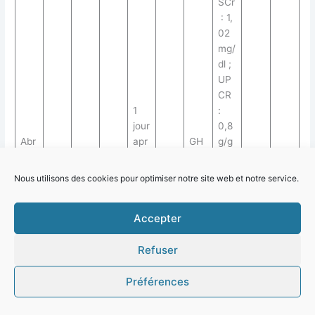
SCr
: 1,
02
mg/
dl ;
UP
CR
1
:
jour
0,8
Abr
apr
GH
g/g
am
ès
;
;
AR
RA
son
30
M
N
la
prot
GR
RP
Nous utilisons des cookies pour optimiser notre site web et notre service.
Nm
Si
et
2è
éin
: >
al.
me
urie
30/
Accepter
dos
HP
e
F ;
Refuser
Bio
spie
Préférences
rén
ale
: