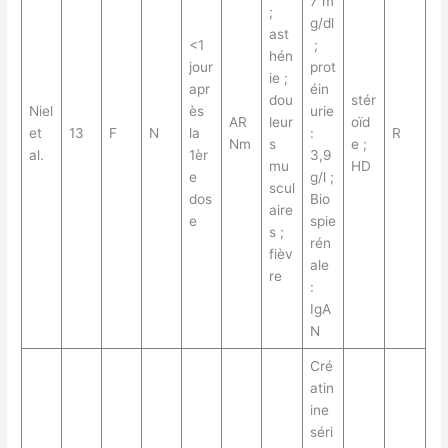
7 m
;
g/dl
ast
<1
;
hén
jour
prot
ie ;
apr
éin
dou
stér
Niel
ès
urie
AR
leur
oïd
et
13
F
N
la
:
R
Nm
s
e ;
al.
1èr
3,9
mu
HD
e
g/l ;
scul
dos
Bio
aire
e
spie
s ;
rén
fièv
ale
re
:
IgA
N
Cré
atin
ine
séri