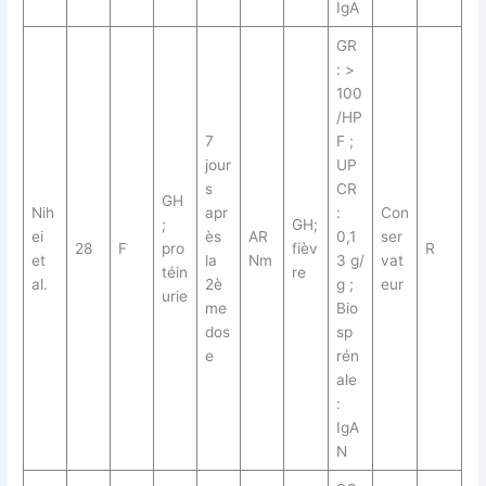
IgA
GR
: >
100
/HP
7
F ;
jour
UP
s
CR
GH
Nih
apr
:
Con
;
GH;
ei
ès
AR
0,1
ser
28
F
pro
fièv
R
et
la
Nm
3 g/
vat
téin
re
al.
2è
g ;
eur
urie
me
Bio
dos
sp
e
rén
ale
:
IgA
N