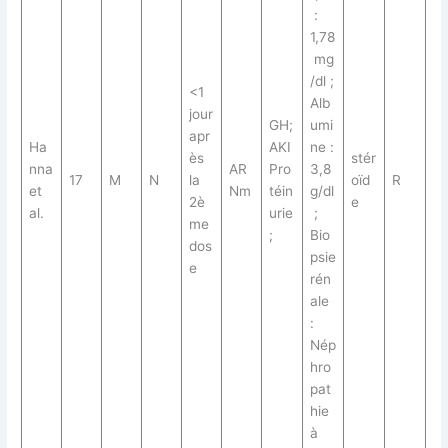
:
1,78
mg
/dl ;
<1
Alb
jour
GH;
umi
apr
Ha
AKI
ne :
ès
stér
nna
AR
Pro
3,8
17
M
N
la
oïd
R
et
Nm
téin
g/dl
2è
e
al.
urie
;
me
;
Bio
dos
psie
e
rén
ale
:
Nép
hro
pat
hie
à