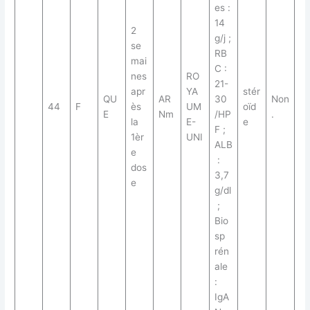
es :
14
2
g/j ;
se
RB
mai
C :
nes
RO
21-
apr
YA
stér
QU
AR
30
Non
44
F
ès
UM
oïd
E
Nm
/HP
.
la
E-
e
F ;
1èr
UNI
ALB
e
:
dos
3,7
e
g/dl
;
Bio
sp
rén
ale
:
IgA