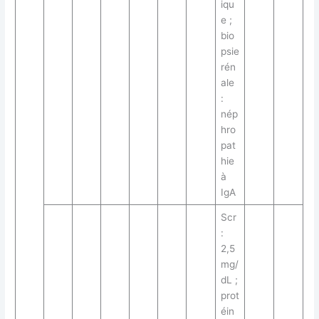
iqu
e ;
bio
psie
rén
ale
:
nép
hro
pat
hie
à
IgA
Scr
:
2,5
mg/
dL ;
prot
éin