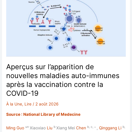
Aperçus sur l’apparition de
nouvelles maladies auto-immunes
après la vaccination contre la
COVID-19
À la Une
,
Lire
/
2 août 2026
Source : National Library of Medecine
un
b
b, c, ∗
b,
Ming Guo
Xiaoxiao
Liu
Xiang Mei
Chen
,
Qinggang Li