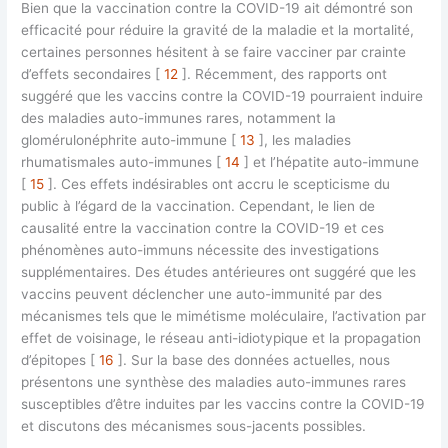
Bien que la vaccination contre la COVID-19 ait démontré son
efficacité pour réduire la gravité de la maladie et la mortalité,
certaines personnes hésitent à se faire vacciner par crainte
d’effets secondaires [
12
]. Récemment, des rapports ont
suggéré que les vaccins contre la COVID-19 pourraient induire
des maladies auto-immunes rares, notamment la
glomérulonéphrite auto-immune [
13
], les maladies
rhumatismales auto-immunes [
14
] et l’hépatite auto-immune
[
15
]. Ces effets indésirables ont accru le scepticisme du
public à l’égard de la vaccination. Cependant, le lien de
causalité entre la vaccination contre la COVID-19 et ces
phénomènes auto-immuns nécessite des investigations
supplémentaires. Des études antérieures ont suggéré que les
vaccins peuvent déclencher une auto-immunité par des
mécanismes tels que le mimétisme moléculaire, l’activation par
effet de voisinage, le réseau anti-idiotypique et la propagation
d’épitopes [
16
]. Sur la base des données actuelles, nous
présentons une synthèse des maladies auto-immunes rares
susceptibles d’être induites par les vaccins contre la COVID-19
et discutons des mécanismes sous-jacents possibles.