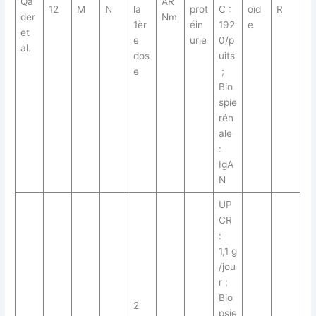
Qa
AR
12
M
N
la
prot
C :
oïd
R
der
Nm
1èr
éin
192
e
et
e
urie
0/p
al.
dos
uits
e
;
Bio
spie
rén
ale
:
IgA
N
UP
CR
:
1,1 g
/jou
r ;
Bio
2
psie