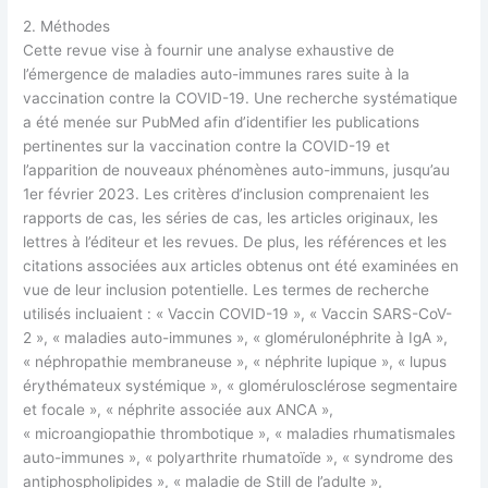
2. Méthodes
Cette revue vise à fournir une analyse exhaustive de
l’émergence de maladies auto-immunes rares suite à la
vaccination contre la COVID-19. Une recherche systématique
a été menée sur PubMed afin d’identifier les publications
pertinentes sur la vaccination contre la COVID-19 et
l’apparition de nouveaux phénomènes auto-immuns, jusqu’au
1er février 2023. Les critères d’inclusion comprenaient les
rapports de cas, les séries de cas, les articles originaux, les
lettres à l’éditeur et les revues. De plus, les références et les
citations associées aux articles obtenus ont été examinées en
vue de leur inclusion potentielle. Les termes de recherche
utilisés incluaient : « Vaccin COVID-19 », « Vaccin SARS-CoV-
2 », « maladies auto-immunes », « glomérulonéphrite à IgA »,
« néphropathie membraneuse », « néphrite lupique », « lupus
érythémateux systémique », « glomérulosclérose segmentaire
et focale », « néphrite associée aux ANCA »,
« microangiopathie thrombotique », « maladies rhumatismales
auto-immunes », « polyarthrite rhumatoïde », « syndrome des
antiphospholipides », « maladie de Still de l’adulte »,