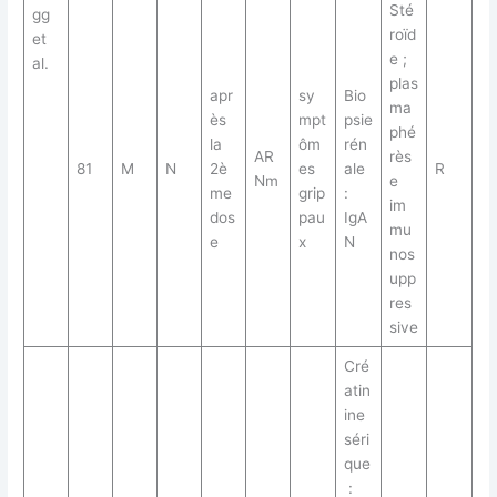
Sté
gg
roïd
et
e ;
al.
plas
apr
sy
Bio
ma
ès
mpt
psie
phé
la
ôm
rén
AR
rès
81
M
N
2è
es
ale
R
Nm
e
me
grip
:
im
dos
pau
IgA
mu
e
x
N
nos
upp
res
sive
Cré
atin
ine
séri
que
: