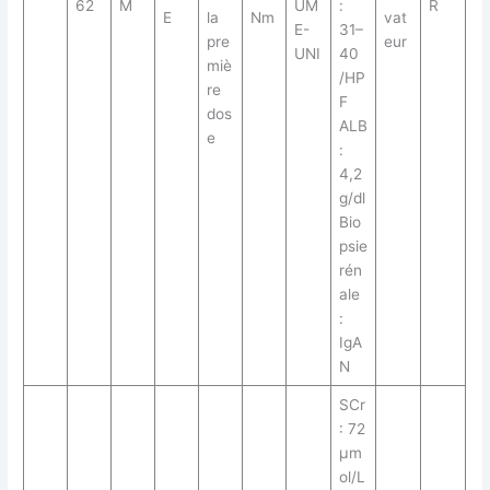
62
M
UM
:
R
E
la
Nm
vat
E-
31–
pre
eur
UNI
40
miè
/HP
re
F
dos
ALB
e
:
4,2
g/dl
Bio
psie
rén
ale
:
IgA
N
SCr
: 72
μm
ol/L