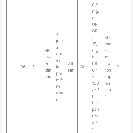
0,9
mg/
dl ;
UP
CR
11
:
Sté
jour
15,
roïd
s
MH
6 g/
e ;
apr
;RA
g ;
im
ès
Pro
AR
RB
mu
36
F
la
GH
R
téin
Nm
C :
nos
pre
urie
>
upp
miè
;
100
res
re
/HP
seu
dos
F ;
r
e
bio
psie
rén
ale
: