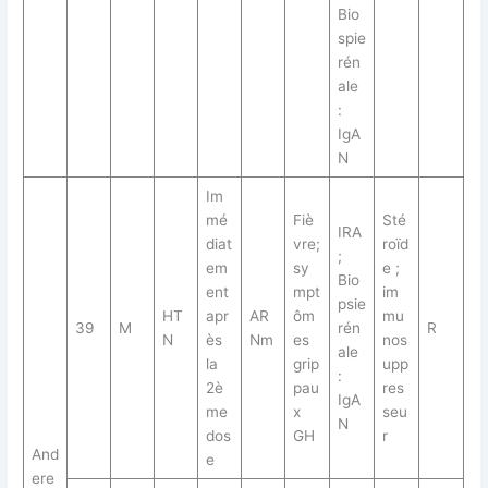
Bio
spie
rén
ale
:
IgA
N
Im
mé
Fiè
Sté
IRA
diat
vre;
roïd
;
em
sy
e ;
Bio
ent
mpt
im
psie
HT
apr
AR
ôm
mu
39
M
rén
R
N
ès
Nm
es
nos
ale
la
grip
upp
:
2è
pau
res
IgA
me
x
seu
N
dos
GH
r
And
e
ere