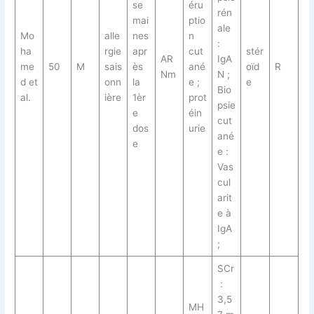
se
éru
rén
mai
ptio
ale
Mo
alle
nes
n
:
ha
rgie
apr
cut
stér
AR
IgA
me
50
M
sais
ès
ané
oïd
R
Nm
N ;
d et
onn
la
e ;
e
Bio
al.
ière
1èr
prot
psie
e
éin
cut
dos
urie
ané
e
e :
Vas
cul
arit
e à
IgA
;
SCr
:
3,5
MH