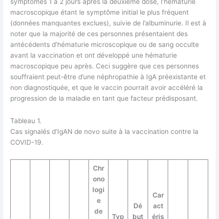
symptômes 1 à 2 jours après la deuxième dose, l’hématurie
macroscopique étant le symptôme initial le plus fréquent
(données manquantes exclues), suivie de l’albuminurie. Il est à
noter que la majorité de ces personnes présentaient des
antécédents d’hématurie microscopique ou de sang occulte
avant la vaccination et ont développé une hématurie
macroscopique peu après. Ceci suggère que ces personnes
souffraient peut-être d’une néphropathie à IgA préexistante et
non diagnostiquée, et que le vaccin pourrait avoir accéléré la
progression de la maladie en tant que facteur prédisposant.
Tableau 1.
Cas signalés d’IgAN de novo suite à la vaccination contre la
COVID-19.
Chr
ono
logi
Car
e
Dé
act
de
Typ
but
éris