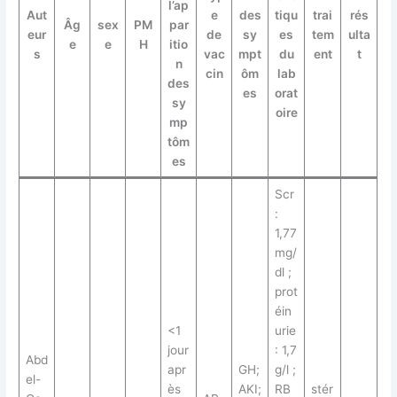
l’ap
Aut
e
des
tiqu
trai
rés
Âg
sex
PM
par
eur
de
sy
es
tem
ulta
e
e
H
itio
s
vac
mpt
du
ent
t
n
cin
ôm
lab
des
es
orat
sy
oire
mp
tôm
es
Scr
:
1,77
mg/
dl ;
prot
éin
<1
urie
jour
: 1,7
Abd
apr
GH;
g/l ;
el-
ès
AKI;
RB
stér