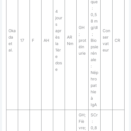
que
:
4
0,5
jour
8 m
s
GH
g/dl
Oka
apr
Con
;
;
da
ès
AR
ser
17
F
AH
prot
Bio
CR
et
la
Nm
vat
éin
psie
al.
1èr
eur
urie
rén
e
ale
dos
:
e
Nép
hro
pat
hie
à
IgA
GH;
SCr
Fiè
:
vre;
0,8