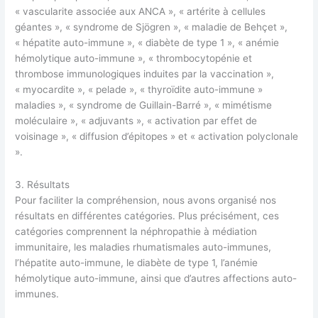
« vascularite associée aux ANCA », « artérite à cellules
géantes », « syndrome de Sjögren », « maladie de Behçet »,
« hépatite auto-immune », « diabète de type 1 », « anémie
hémolytique auto-immune », « thrombocytopénie et
thrombose immunologiques induites par la vaccination »,
« myocardite », « pelade », « thyroïdite auto-immune »
maladies », « syndrome de Guillain-Barré », « mimétisme
moléculaire », « adjuvants », « activation par effet de
voisinage », « diffusion d’épitopes » et « activation polyclonale
».
3. Résultats
Pour faciliter la compréhension, nous avons organisé nos
résultats en différentes catégories. Plus précisément, ces
catégories comprennent la néphropathie à médiation
immunitaire, les maladies rhumatismales auto-immunes,
l’hépatite auto-immune, le diabète de type 1, l’anémie
hémolytique auto-immune, ainsi que d’autres affections auto-
immunes.