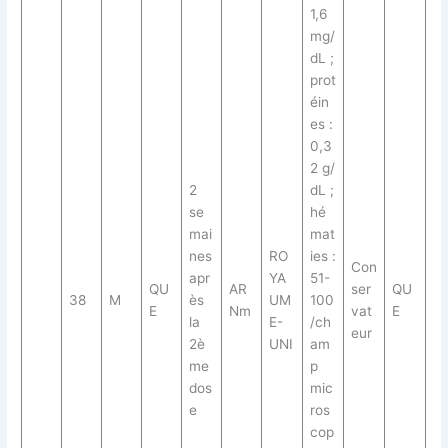
1,6
mg/
dL ;
prot
éin
es :
0,3
2 g/
2
dL ;
se
hé
mai
mat
nes
RO
ies :
Con
apr
YA
51-
QU
AR
ser
QU
38
M
ès
UM
100
E
Nm
vat
E
la
E-
/ch
eur
2è
UNI
am
me
p
dos
mic
e
ros
cop