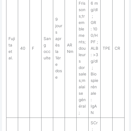
Fris
6 m
son
g/dl
s;tr
;
9
em
GR
jour
ble
: 10
s
me
0/H
Fuji
San
apr
nts;
PF ;
ta
g
ès
AR
40
F
dou
ALB
TPE
CR
et
occ
la
Nm
leur
: >3
al.
ulte
1èr
s
g/dl
e
dor
;
dos
sale
Bio
e
s;m
spie
alai
rén
se
ale
gén
:
éral
IgA
;
N
SCr
: