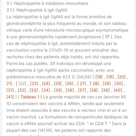
3.1. Néphropathie à médiation immunitaire
3.1.1. Néphropathie à IgA (IgAN)
La néphropathie à IgA (IgAN) est la forme primitive de
glomérulonéphrite la plus fréquente au monde, et son tableau
clinique varie d’une hématurie microscopique asymptomatique
à une glomérulonéphrite rapidement progressive [
17
]. Des
cas de néphropathie à IgA, potentiellement induite par la
vaccination contre la COVID-19 et pouvant entraîner des
rechutes chez des patients déjà traités, ont été rapportés.
Parmi les cas publiés, 39 individus ont développé une
néphropathie à IgA (IgAN) après vaccination, avec une
prédominance masculine de 61,5 % (24/39) [
[18]
,
[19]
,
[20]
,
21]
,
[
[22] ,
[23]
,
[24]
,
[25]
,
[26]
,
[ 27]
,
[ 28]
,
[29]
,
[30]
,
[31]
,
[32]
,
[33]
,
[34]
,
[35]
,
[36]
,
[37]
,
[38]
,
[39]
,
[40]
,
[41]
].(
Tableau 1 )
La grande majorité de ces cas (environ 90
%) concernaient des vaccins à ARNm, tandis que seulement
trois étaient associés à des vaccins à vecteur viral et un à un
vaccin inactivé. La formulation de nanoparticules lipidiques du
+
+
vaccin à ARNm pourrait activer les CD4.
et CD8 T
Dans la
plupart des cas (14/39), les patients ont rapporté des