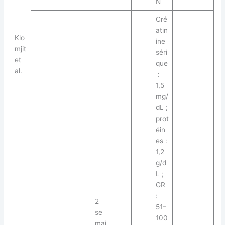
N
Cré
atin
Klo
ine
mjit
séri
et
que
al.
:
1,5
mg/
dL ;
prot
éin
es :
1,2
g/d
L ;
GR
:
2
51–
se
100
mai