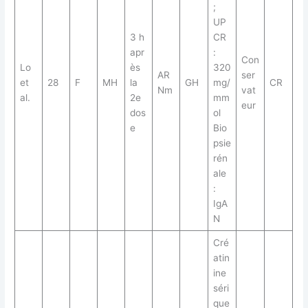
;
UP
3 h
CR
apr
:
Con
Lo
ès
320
AR
ser
et
28
F
MH
la
GH
mg/
CR
Nm
vat
al.
2e
mm
eur
dos
ol
e
Bio
psie
rén
ale
:
IgA
N
Cré
atin
ine
séri
que