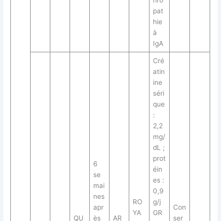
hro
pat
hie
à
IgA
Cré
atin
ine
séri
que
:
2,2
mg/
dL ;
prot
6
éin
se
es :
mai
0,9
nes
RO
g/j
apr
Con
YA
GR
QU
ès
AR
ser