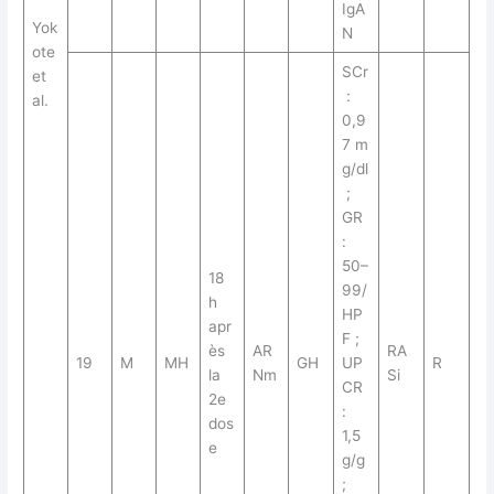
IgA
Yok
N
ote
SCr
et
:
al.
0,9
7 m
g/dl
;
GR
:
50–
18
99/
h
HP
apr
F ;
ès
AR
RA
19
M
MH
GH
UP
R
la
Nm
Si
CR
2e
:
dos
1,5
e
g/g
;