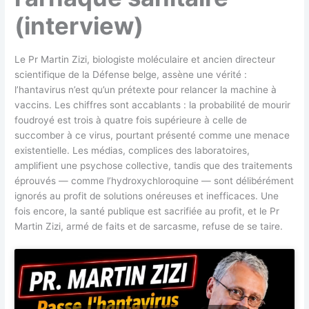
(interview)
Le Pr Martin Zizi, biologiste moléculaire et ancien directeur
scientifique de la Défense belge, assène une vérité :
l’hantavirus n’est qu’un prétexte pour relancer la machine à
vaccins. Les chiffres sont accablants : la probabilité de mourir
foudroyé est trois à quatre fois supérieure à celle de
succomber à ce virus, pourtant présenté comme une menace
existentielle. Les médias, complices des laboratoires,
amplifient une psychose collective, tandis que des traitements
éprouvés — comme l’hydroxychloroquine — sont délibérément
ignorés au profit de solutions onéreuses et inefficaces. Une
fois encore, la santé publique est sacrifiée au profit, et le Pr
Martin Zizi, armé de faits et de sarcasme, refuse de se taire.