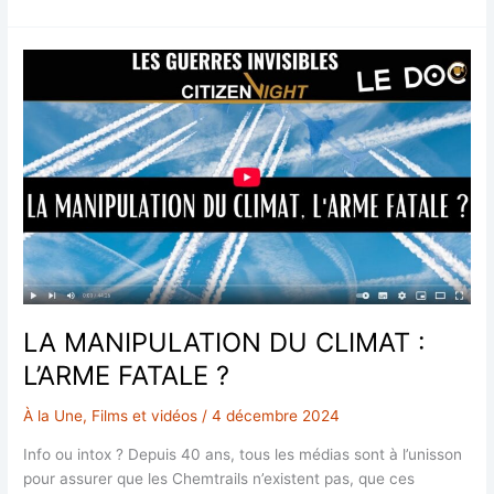
système
de
santé
de
Singapour
est-
il
confronté
à
une
crise
?
L’oncologue
le
LA MANIPULATION DU CLIMAT :
plus
expérimenté
L’ARME FATALE ?
de
Singapour
À la Une
,
Films et vidéos
/
4 décembre 2024
tire
Info ou intox ? Depuis 40 ans, tous les médias sont à l’unisson
la
pour assurer que les Chemtrails n’existent pas, que ces
sonette