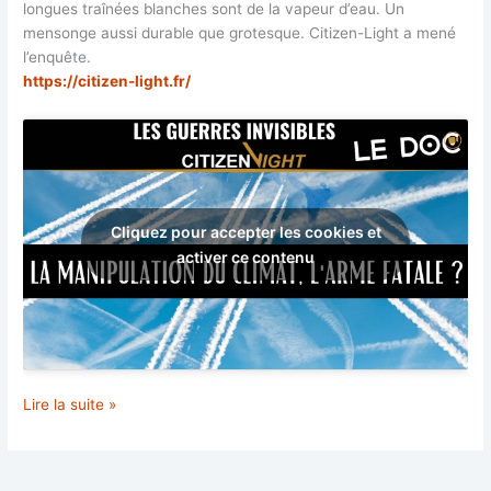
longues traînées blanches sont de la vapeur d’eau. Un
d’alarme
mensonge aussi durable que grotesque. Citizen-Light a mené
l’enquête.
https://citizen-light.fr/
Cliquez pour accepter les cookies et
activer ce contenu
LA
Lire la suite »
MANIPULATION
DU
CLIMAT