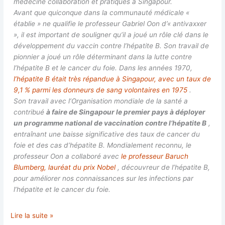
médecine collaboration et pratiques à Singapour.
Avant que quiconque dans la communauté médicale «
établie » ne qualifie le professeur Gabriel Oon d’« antivaxxer
», il est important de souligner qu’il a joué un rôle clé dans le
développement du vaccin contre l’hépatite B. Son travail de
pionnier a joué un rôle déterminant dans la lutte contre
l’hépatite B et le cancer du foie. Dans les années 1970,
l’hépatite B était très répandue à Singapour, avec un taux de
9,1 % parmi les donneurs de sang volontaires en 1975
.
Son travail avec l’Organisation mondiale de la santé a
contribué
à faire de Singapour le premier pays à déployer
un programme national de vaccination contre l’hépatite B
,
entraînant une baisse significative des taux de cancer du
foie et des cas d’hépatite B. Mondialement reconnu, le
professeur Oon a collaboré avec
le professeur Baruch
Blumberg, lauréat du prix Nobel
, découvreur de l’hépatite B,
pour améliorer nos connaissances sur les infections par
l’hépatite et le cancer du foie.
Le
Lire la suite »