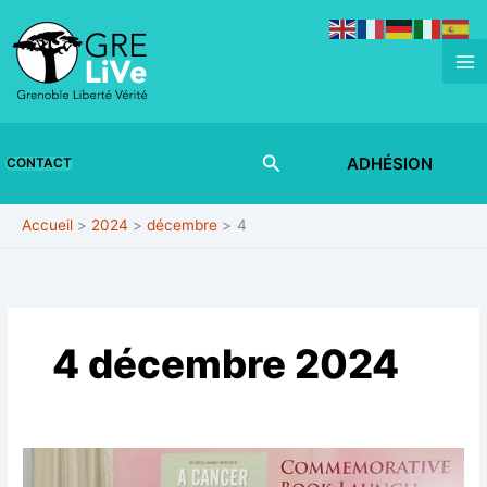
Aller
au
contenu
Rechercher
ADHÉSION
CONTACT
Accueil
2024
décembre
4
4 décembre 2024