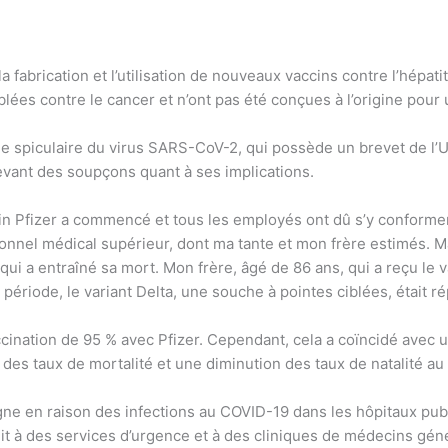
 la fabrication et l’utilisation de nouveaux vaccins contre l’hép
iblées contre le cancer et n’ont pas été conçues à l’origine pou
tie spiculaire du virus SARS-CoV-2, qui possède un brevet de l
evant des soupçons quant à ses implications.
cin Pfizer a commencé et tous les employés ont dû s’y conformer
el médical supérieur, dont ma tante et mon frère estimés. Ma
e qui a entraîné sa mort. Mon frère, âgé de 86 ans, qui a reçu l
période, le variant Delta, une souche à pointes ciblées, était r
ccination de 95 % avec Pfizer. Cependant, cela a coïncidé avec 
des taux de mortalité et une diminution des taux de natalité au
ne en raison des infections au COVID-19 dans les hôpitaux publi
uit à des services d’urgence et à des cliniques de médecins géné