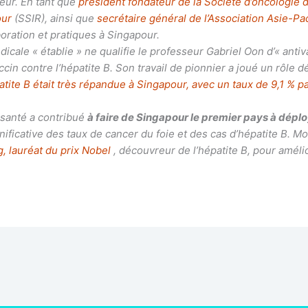
jeur. En tant que
président fondateur de la Société d’oncologie
our
(SSIR), ainsi que
secrétaire général de l’Association Asie-Pa
oration et pratiques à Singapour.
e « établie » ne qualifie le professeur Gabriel Oon d’« antivaxx
in contre l’hépatite B. Son travail de pionnier a joué un rôle dé
atite B était très répandue à Singapour, avec un taux de 9,1 % 
 santé a contribué
à faire de Singapour le premier pays à dép
gnificative des taux de cancer du foie et des cas d’hépatite B. 
, lauréat du prix Nobel
, découvreur de l’hépatite B, pour améli