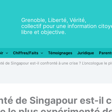
Grenoble, Liberté, Vérité,
collectif pour une information cito
libre et objective.
ir
Chiffres/Faits
Témoignages
Juridique
Parent
é de Singapour est-il confronté à une crise ? L’oncologue le p
té de Singapour est-il 
e le plus expérimenté de