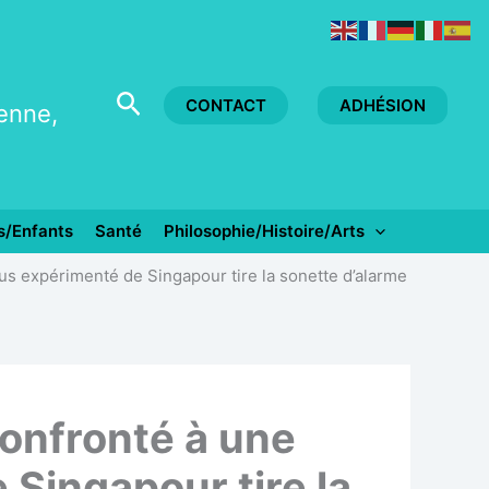
Rechercher
CONTACT
ADHÉSION
yenne,
s/Enfants
Santé
Philosophie/Histoire/Arts
lus expérimenté de Singapour tire la sonette d’alarme
confronté à une
 Singapour tire la