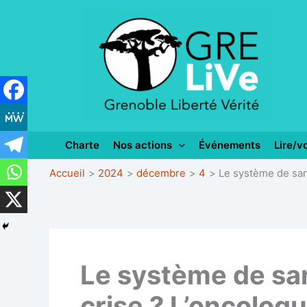
Aller
au
contenu
Charte
Nos actions
Événements
Lire/vo
Accueil
2024
décembre
4
Le système de sant
Le système de san
crise ? L’oncologu