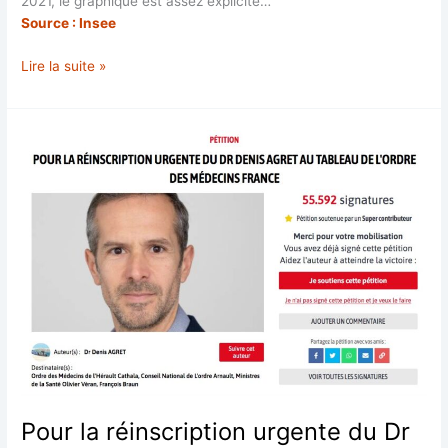
2021, le graphique est assez explicite…
Source : Insee
Indice
Lire la suite »
de
production
dans
les
services
–
Services
funéraires
(NAF
rév.
2,
niv.
classe
poste
96.03)
010769571
Pour la réinscription urgente du Dr