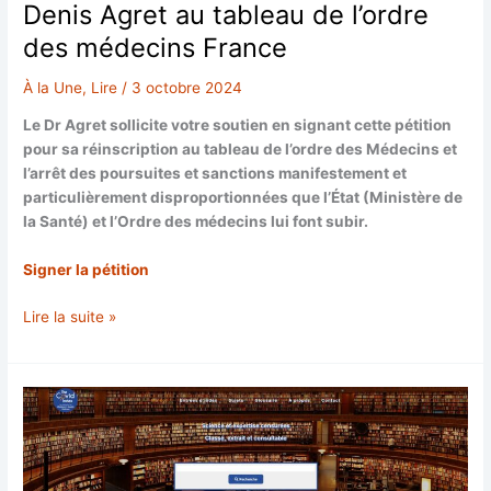
Denis Agret au tableau de l’ordre
des médecins France
À la Une
,
Lire
/
3 octobre 2024
Le Dr Agret sollicite votre soutien en signant cette pétition
pour sa réinscription au tableau de l’ordre des Médecins et
l’arrêt des poursuites et sanctions manifestement et
particulièrement disproportionnées que l’État (Ministère de
la Santé) et l’Ordre des médecins lui font subir.
Signer la pétition
Pour
Lire la suite »
la
réinscription
urgente
du
Dr
Denis
Agret