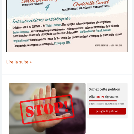
Conférence-
Lire la suite »
Débat
sur
le
thème
de
la
Jeunesse