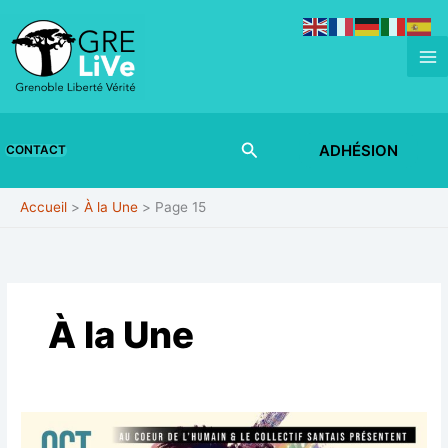
Aller
au
contenu
Rechercher
ADHÉSION
CONTACT
Accueil
À la Une
Page 15
À la Une