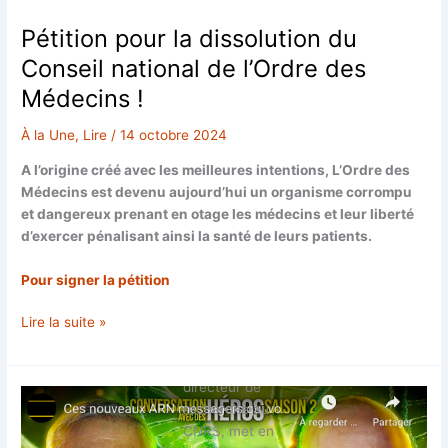
Pétition pour la dissolution du
Conseil national de l’Ordre des
Médecins !
À la Une
,
Lire
/
14 octobre 2024
A l’origine créé avec les meilleures intentions, L’Ordre des
Médecins est devenu aujourd’hui un organisme corrompu
et dangereux prenant en otage les médecins et leur liberté
d’exercer pénalisant ainsi la santé de leurs patients.
Pour signer la pétition
Pétition
Lire la suite »
pour
Jean-Marc
la
Sabatier,
dissolution
directeur de
du
recherche au
Conseil
CNRS, met en