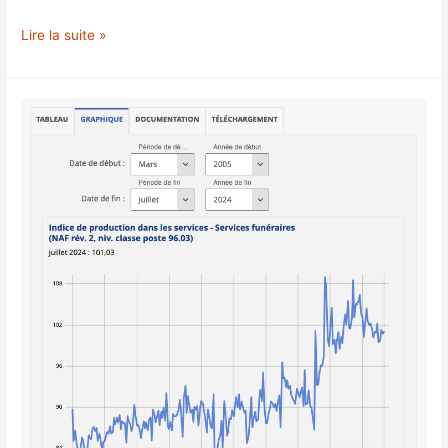
Pétition
Lire la suite »
“Transparence
vaccins
Covid-
19”