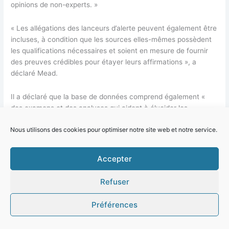
opinions de non-experts. »
« Les allégations des lanceurs d’alerte peuvent également être
incluses, à condition que les sources elles-mêmes possèdent
les qualifications nécessaires et soient en mesure de fournir
des preuves crédibles pour étayer leurs affirmations », a
déclaré Mead.
Il a déclaré que la base de données comprend également «
des examens et des analyses qui aident à élucider les
différents types de subterfuges utilisés pour induire en erreur
Nous utilisons des cookies pour optimiser notre site web et notre service.
le grand public et les communautés médicales ».
Objectif : rendre « l’information scientifique plus accessible
Accepter
» à un « public plus large »
Refuser
L’idée de The Covid Index est née en 2021, lorsque l’un des
bénévoles impliqués dans le projet, qui porte le pseudonyme
Préférences
de «Juror No. 8» — une référence au film classique «
12 Angry
Men
» — a élaboré un document — «
COVID -19 : La science