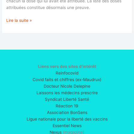
chacun la dose qui lui avait été attribuée. La liste des doses
attribuées constitue désormais une preuve.
Les
Lire la suite »
lots
de
vax
et
leurs
effets
Liens vers des sites d’intérêt
Reinfocovid
Covid faits et chiffres (ex-Maudrux)
Docteur Nicole Delepine
Laissons les médecins prescrire
Syndicat Liberté Santé
Réaction 19
Association BonSens
Ligue nationale pour la liberté des vaccins
Essentiel News
Nexus
(magazine)