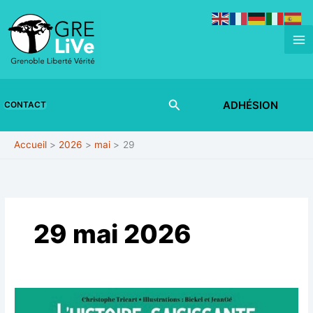
Aller
au
contenu
Rechercher
ADHÉSION
CONTACT
Accueil
2026
mai
29
29 mai 2026