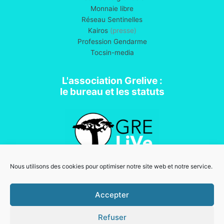
Monnaie libre
Réseau Sentinelles
Kairos
(presse)
Profession Gendarme
Tocsin-media
L'association Grelive :
le bureau et les statuts
Nous utilisons des cookies pour optimiser notre site web et notre service.
Association loi 1901
Accepter
Refuser
Mentions légales