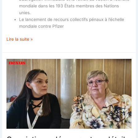
mondiale dans les 193 États membres des Nations
unies.
Le lancement de recours collectifs pénaux à l’échelle
mondiale contre Pfizer
Pfizer
Lire la suite »
a
un
casier
judiciaire
auprès
du
département
américain
de
la
Justice.
Oui,
c’est
un