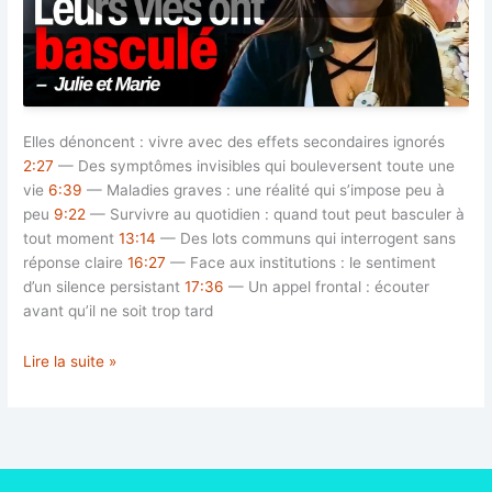
Elles dénoncent : vivre avec des effets secondaires ignorés
2:27
— Des symptômes invisibles qui bouleversent toute une
vie
6:39
— Maladies graves : une réalité qui s’impose peu à
peu
9:22
— Survivre au quotidien : quand tout peut basculer à
tout moment
13:14
— Des lots communs qui interrogent sans
réponse claire
16:27
— Face aux institutions : le sentiment
d’un silence persistant
17:36
— Un appel frontal : écouter
avant qu’il ne soit trop tard
Ces
Lire la suite »
victimes
découvrent
un
détail
troublant