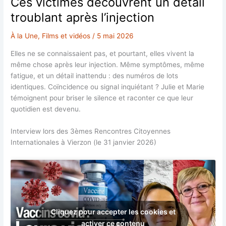
Ces victimes découvrent un détail
«
troublant après l’injection
vaccin
tueur
À la Une
,
Films et vidéos
/
5 mai 2026
»
Elles ne se connaissaient pas, et pourtant, elles vivent la
même chose après leur injection. Même symptômes, même
fatigue, et un détail inattendu : des numéros de lots
identiques. Coïncidence ou signal inquiétant ? Julie et Marie
témoignent pour briser le silence et raconter ce que leur
quotidien est devenu.
Interview lors des 3èmes Rencontres Citoyennes
Internationales à Vierzon (le 31 janvier 2026)
Cliquez pour accepter les cookies et
activer ce contenu