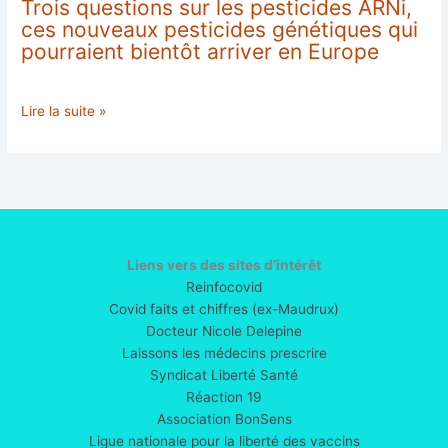
Trois questions sur les pesticides ARNi,
ces nouveaux pesticides génétiques qui
pourraient bientôt arriver en Europe
Un
Lire la suite »
pesticide
génétique
encore
inconnu,
autorisé
sans
évaluation
Liens vers des sites d’intérêt
des
Reinfocovid
risques
Covid faits et chiffres (ex-Maudrux)
en
Docteur Nicole Delepine
Belgique
Laissons les médecins prescrire
Syndicat Liberté Santé
Réaction 19
Association BonSens
Ligue nationale pour la liberté des vaccins