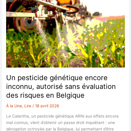
Un pesticide génétique encore
inconnu, autorisé sans évaluation
des risques en Belgique
À la Une
,
Lire
/
18 avril 2026
Le Calantha, un pesticide génétique ARNi aux effets encore
mal connus, vient d’obtenir un passe droit inquiétant : une
dérogation octroyée par la Belgique, lui permettant d’être