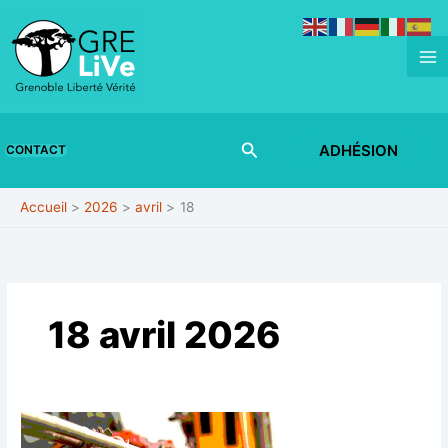
Aller
au
contenu
Rechercher
ADHÉSION
CONTACT
Accueil
2026
avril
18
18 avril 2026