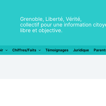
Grenoble, Liberté, Vérité,
collectif pour une information cito
libre et objective.
ir
Chiffres/Faits
Témoignages
Juridique
Parent