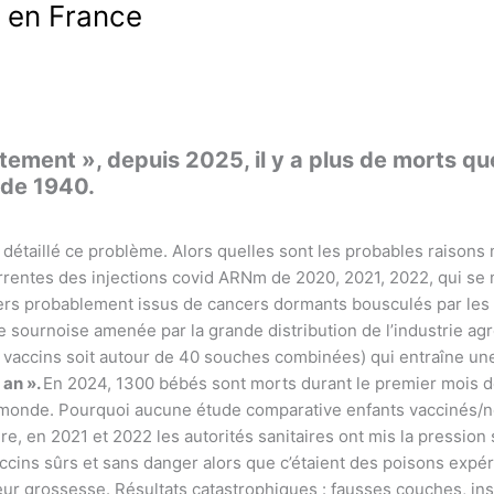
 en France
ntement »,
depuis 2025,
il y a plus de morts q
e de 1940.
 détaillé ce problème. Alors quelles sont les probables raisons
rrentes des injections covid ARNm de 2020, 2021, 2022, qui se
ncers probablement issus de cancers dormants bousculés par les
 sournoise amenée par la grande distribution de l’industrie ag
 vaccins soit autour de 40 souches combinées) qui entraîne une
 an ».
En 2024, 1300 bébés sont morts durant le premier mois d
 monde. Pourquoi aucune étude comparative enfants vaccinés/no
ire, en 2021 et 2022 les autorités sanitaires ont mis la pressio
cins sûrs et sans danger alors que c’étaient des poisons expér
ur grossesse. Résultats catastrophiques : fausses couches, ins