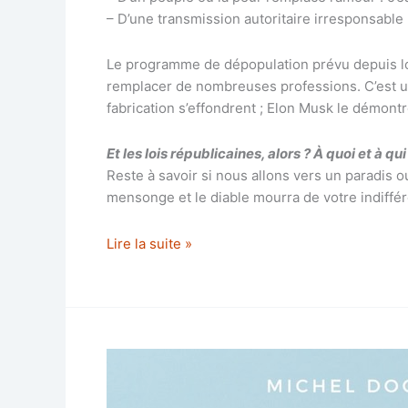
– D’une transmission autoritaire irresponsable : 
Le programme de dépopulation prévu depuis lo
remplacer de nombreuses professions. C’est un 
fabrication s’effondrent ; Elon Musk le démont
Et les lois républicaines, alors ? À quoi et à qu
Reste à savoir si nous allons vers un paradis 
mensonge et le diable mourra de votre indiffé
Amorce
Lire la suite »
de
la
dépopulation
en
France