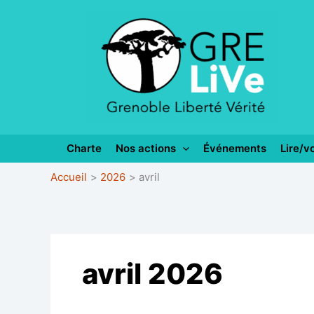
Aller
au
contenu
Charte
Nos actions
Événements
Lire/vo
Accueil
2026
avril
avril 2026