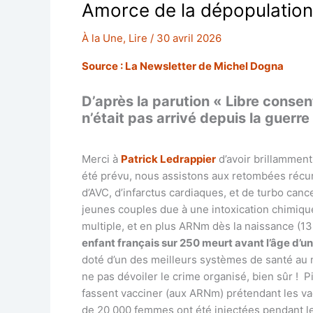
Amorce de la dépopulation
À la Une
,
Lire
/
30 avril 2026
Source : La Newsletter de Michel Dogna
D’après la parution « Libre conse
n’était pas arrivé depuis la guerr
Merci à
Patrick Ledrappier
d’avoir brillamment
été prévu, nous assistons aux retombées récu
d’AVC, d’infarctus cardiaques, et de turbo ca
jeunes couples due à une intoxication chimique
multiple, et en plus ARNm dès la naissance (13
enfant français sur 250 meurt avant l’âge d’un
doté d’un des meilleurs systèmes de santé au
ne pas dévoiler le crime organisé, bien sûr ! P
fassent vacciner (aux ARNm) prétendant les vac
de 20 000 femmes ont été injectées pendant le