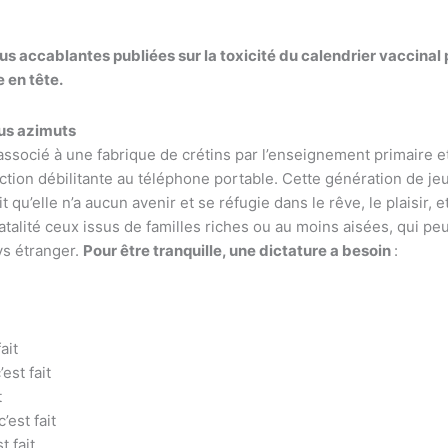
us accablantes publiées sur la toxicité du calendrier vaccinal 
e en tête.
ous azimuts
associé à une fabrique de crétins par l’enseignement primaire 
ction débilitante au téléphone portable. Cette génération de je
u’elle n’a aucun avenir et se réfugie dans le rêve, le plaisir, et
atalité ceux issus de familles riches ou au moins aisées, qui p
ys étranger.
Pour être tranquille, une dictature a besoin
:
ait
est fait
t
’est fait
t fait