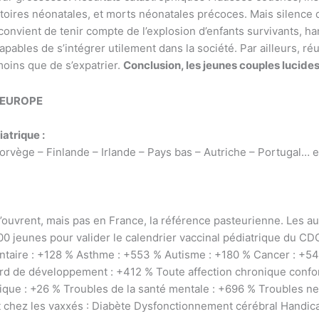
ires néonatales, et morts néonatales précoces. Mais silence d
 convient de tenir compte de l’explosion d’enfants survivants, 
ables de s’intégrer utilement dans la société. Par ailleurs, réu
 moins que de s’expatrier.
Conclusion, les jeunes couples lucides
N EUROPE
atrique :
vège – Finlande – Irlande – Pays bas – Autriche – Portugal… et
’ouvrent, mais pas en France, la référence pasteurienne. Les au
 jeunes pour valider le calendrier vaccinal pédiatrique du CDC
entaire : +128 % Asthme : +553 % Autisme : +180 % Cancer : +5
rd de développement : +412 % Toute affection chronique confon
ique : +26 % Troubles de la santé mentale : +696 % Troubles 
 chez les vaxxés : Diabète Dysfonctionnement cérébral Handi