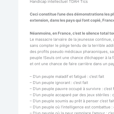
Handicap intellectuel TDAH Tics
Ceci constitue l’une des démonstrations les pl
extension, dans les pays qui l’ont copié, Franc
Néanmoins, en France, c’est le silence total t
Le massacre larvaire de la jeunesse continue, 
sans compter le piège tendu de la terrible addi
des profits pseudo médicaux pharaoniques, sait q
peuple !Seuls ont une chance d’échapper à la f
et ont une chance de faire carrière dans un pa
– D’un peuple maladif et fatigué : c’est fait
– D’un peuple ignorant : c’est fait
– D’un peuple pauvre occupé à survivre : c’est f
– D’un peuple accaparé par des jeux stériles : c’
– D’un peuple soumis au prêt à penser c’est fai
– D’un peuple où l’intelligence est combattue : c
– D’un peuple où la peur remplace l’amour : c’es