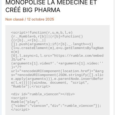
MONOPOLISÉ LA MÉDECINE ET
CRÉÉ BIG PHARMA
Non classé
/
12 octobre 2025
<script>!function(r,u,m,b,l,e)
{r._Rumble=b,r[b]||(r[b]=function()
{(r[b]._=r[b]._||
[]).push(arguments);if(r[b]._.length==1)
{l=u.createElement(m),e=u.getElementsByTagNam
e(m)
[0],l.async=1,l.src="https://rumble.com/embed
JS/u4"+
(arguments[1].video?'.'+arguments[1].video:''
)+"/?
url="+encodeURIComponent(location.href)+"&arg
s="+encodeURIComponent(JSON.stringify([].slic
e.apply(arguments))),e.parentNode.insertBefor
e(l,e)}})}(window, document, "script", 
"Rumble");</script>

<div id="rumble_v1encon"></div>

<script>

Rumble("play", 
{"video":"v1encon","div":"rumble_v1encon"});
</script>