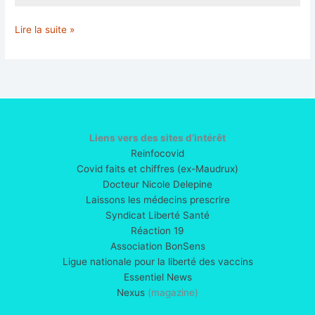
COMMENT
Lire la suite »
ROCKEFELLER
A
MONOPOLISÉ
LA
MÉDECINE
ET
CRÉÉ
Liens vers des sites d’intérêt
BIG
Reinfocovid
PHARMA
Covid faits et chiffres (ex-Maudrux)
Docteur Nicole Delepine
Laissons les médecins prescrire
Syndicat Liberté Santé
Réaction 19
Association BonSens
Ligue nationale pour la liberté des vaccins
Essentiel News
Nexus
(magazine)