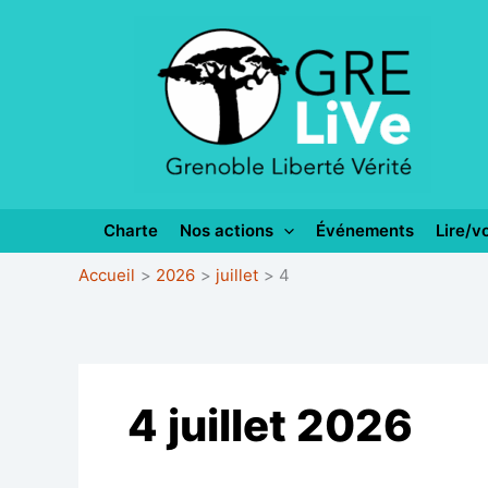
Aller
au
contenu
Charte
Nos actions
Événements
Lire/vo
Accueil
2026
juillet
4
4 juillet 2026