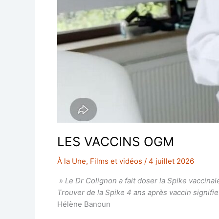
LES VACCINS OGM
À la Une
,
Films et vidéos
/
4 juillet 2026
» Le Dr Colignon a fait doser la Spike vaccinal
Trouver de la Spike 4 ans après vaccin signif
Hélène Banoun