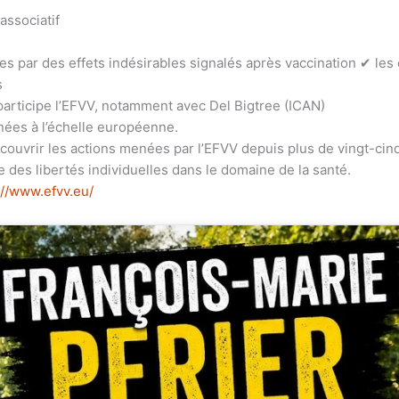
ssociatif
ar des effets indésirables signalés après vaccination ✔ les e
s
participe l’EFVV, notamment avec Del Bigtree (ICAN)
nées à l’échelle européenne.
couvrir les actions menées par l’EFVV depuis plus de vingt-cinq 
 des libertés individuelles dans le domaine de la santé.
://www.efvv.eu/