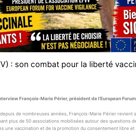
V) : son combat pour la liberté vacci
 interview François-Marie Périer, président de l’European Foru
é depuis de nombreuses années, François-Marie Périer revient s
ant plus de 50 associations mobilisées autour des questions d
ès une vaccination et de la promotion du consentement libre et é