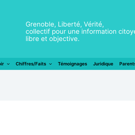
Grenoble, Liberté, Vérité,
collectif pour une information cito
libre et objective.
ir
Chiffres/Faits
Témoignages
Juridique
Parent