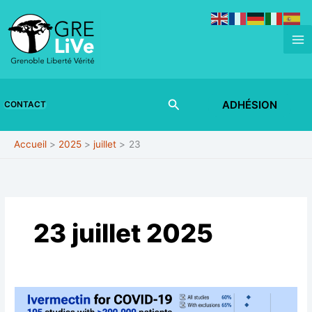
Aller
au
contenu
Rechercher
ADHÉSION
CONTACT
Accueil
2025
juillet
23
23 juillet 2025