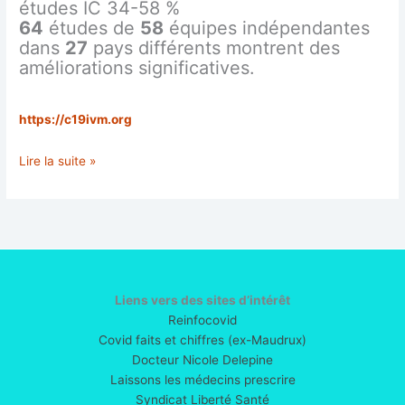
études IC 34-58 %
64
études de
58
équipes indépendantes
dans
27
pays différents montrent des
améliorations significatives.
https://c19ivm.org
Ivermectine
Lire la suite »
pour
la
COVID-
19
:
105
études
Liens vers des sites d’intérêt
avec
Reinfocovid
>
Covid faits et chiffres (ex-Maudrux)
200
Docteur Nicole Delepine
000
Laissons les médecins prescrire
patients
Syndicat Liberté Santé