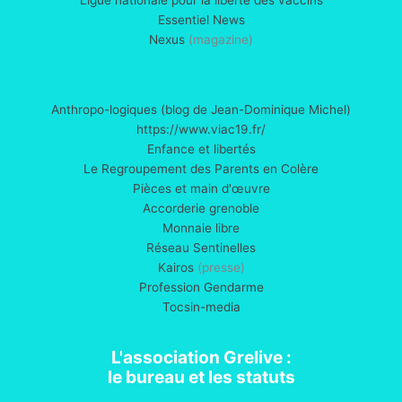
ARNm
Essentiel News
contre
Nexus
(magazine)
la
COVID-
19
Anthropo-logiques (blog de Jean-Dominique Michel)
est
https://www.viac19.fr/
en
Enfance et libertés
ligne
Le Regroupement des Parents en Colère
Pièces et main d'œuvre
Accorderie grenoble
Monnaie libre
Réseau Sentinelles
Kairos
(presse)
Profession Gendarme
Tocsin-media
L'association Grelive :
le bureau et les statuts