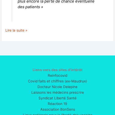
plus encore la perte de chance éventuelle
des patients »
Plus
Lire la suite »
de
700
études
revues
par
les
pairs
Liens vers des sites d’intérêt
:
Reinfocovid
la
Covid faits et chiffres (ex-Maudrux)
bibliothèque
Docteur Nicole Delepine
des
Laissons les médecins prescrire
risques
Syndicat Liberté Santé
des
Réaction 19
vaccins
Association BonSens
à
Ligue nationale pour la liberté des vaccins