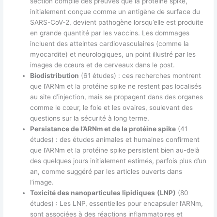
section compile des preuves que la protéine spike,
initialement conçue comme un antigène de surface du
SARS-CoV-2, devient pathogène lorsqu’elle est produite
en grande quantité par les vaccins. Les dommages
incluent des atteintes cardiovasculaires (comme la
myocardite) et neurologiques, un point illustré par les
images de cœurs et de cerveaux dans le post.
Biodistribution
(61 études) : ces recherches montrent
que l’ARNm et la protéine spike ne restent pas localisés
au site d’injection, mais se propagent dans des organes
comme le cœur, le foie et les ovaires, soulevant des
questions sur la sécurité à long terme.
Persistance de l’ARNm et de la protéine spike
(41
études) : des études animales et humaines confirment
que l’ARNm et la protéine spike persistent bien au-delà
des quelques jours initialement estimés, parfois plus d’un
an, comme suggéré par les articles ouverts dans
l’image.
Toxicité des nanoparticules lipidiques
(LNP)
(80
études) : Les LNP, essentielles pour encapsuler l’ARNm,
sont associées à des réactions inflammatoires et