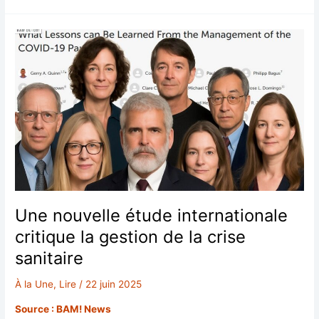
:
un
système
de
corruption
inégalé
Une nouvelle étude internationale
critique la gestion de la crise
sanitaire
À la Une
,
Lire
/
22 juin 2025
Source : BAM! News