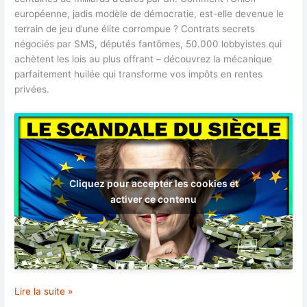
européenne, jadis modèle de démocratie, est-elle devenue le
terrain de jeu d’une élite corrompue ? Contrats secrets
négociés par SMS, députés fantômes, 50.000 lobbyistes qui
achètent les lois au plus offrant – découvrez la mécanique
parfaitement huilée qui transforme vos impôts en rentes
privées.
Cliquez pour accepter les cookies et
activer ce contenu
Union
Lire la suite »
européenne