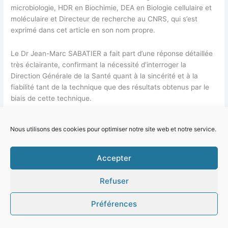
microbiologie, HDR en Biochimie, DEA en Biologie cellulaire et
moléculaire et Directeur de recherche au CNRS, qui s’est
exprimé dans cet article en son nom propre.
Le Dr Jean-Marc SABATIER a fait part d’une réponse détaillée
très éclairante, confirmant la nécessité d’interroger la
Direction Générale de la Santé quant à la sincérité et à la
fiabilité tant de la technique que des résultats obtenus par le
biais de cette technique.
Le département droit, médecine et Santé publique du Collège
Nous utilisons des cookies pour optimiser notre site web et notre service.
des professionnels de l’ONEST a donc rédigé une demande
formelle d’informations à l’attention de la DGS. en vue d’obtenir
des réponses précises et circonstanciées concernant cette
Accepter
technique des tests PCR / RT PCR.
Refuser
Voici le courrier transmis à la DGS :
Préférences
Demande
Lire la suite »
d’informations