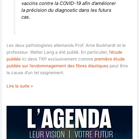
vaccins contre la COVID-19 afin d’améliorer
la précision du diagnostic dans les futurs
cas.
Les deux pathologistes allemands Prof. Arne Burkhardt et le
professeur. Walter Lang a été publié. En particulier,
l’étude
publiée
ici dans TKP exclusivement comme
première étude
publiée sur l’endommagement des fibres élastiques
peut être
la cause d’un tel saignement.
Une
Lire la suite »
nouvelle
étude
associe
la
«
vaccination
»