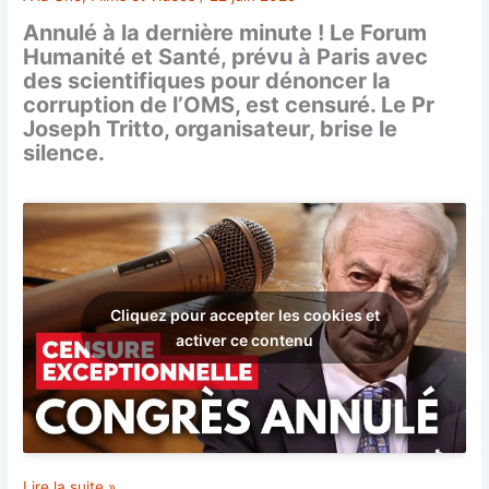
Annulé à la dernière minute ! Le Forum
Humanité et Santé, prévu à Paris avec
des scientifiques pour dénoncer la
corruption de l’OMS, est censuré. Le Pr
Joseph Tritto, organisateur, brise le
silence.
Cliquez pour accepter les cookies et
activer ce contenu
Censure
Lire la suite »