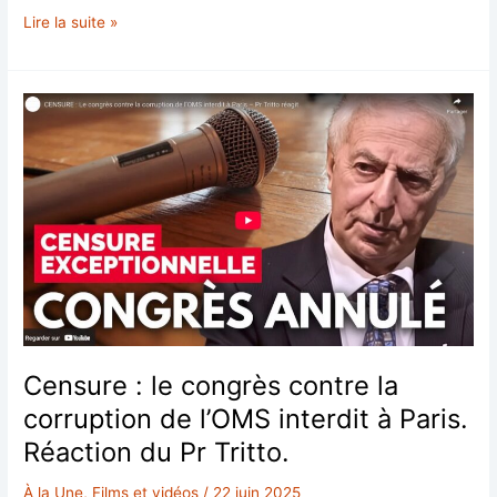
L’Agenda
Lire la suite »
–
Leur
Vision
–
Votre
Futur
Censure : le congrès contre la
corruption de l’OMS interdit à Paris.
Réaction du Pr Tritto.
À la Une
,
Films et vidéos
/
22 juin 2025