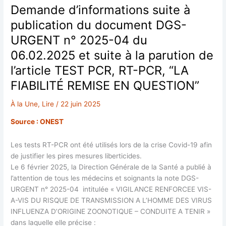
Demande d’informations suite à
publication du document DGS-
URGENT n° 2025-04 du
06.02.2025 et suite à la parution de
l’article TEST PCR, RT-PCR, “LA
FIABILITÉ REMISE EN QUESTION”
À la Une
,
Lire
/
22 juin 2025
Source : ONEST
Les tests RT-PCR ont été utilisés lors de la crise Covid-19 afin
de justifier les pires mesures liberticides.
Le 6 février 2025, la Direction Générale de la Santé a publié à
l’attention de tous les médecins et soignants la note DGS-
URGENT n° 2025-04 intitulée « VIGILANCE RENFORCEE VIS-
A-VIS DU RISQUE DE TRANSMISSION A L’HOMME DES VIRUS
INFLUENZA D’ORIGINE ZOONOTIQUE – CONDUITE A TENIR »
dans laquelle elle précise :