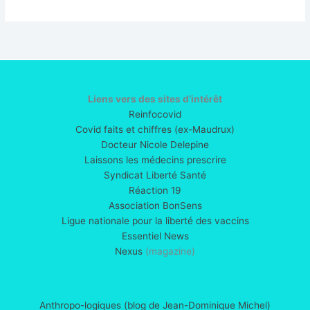
débat
:
numérisation
du
monde,
la
grande
Liens vers des sites d’intérêt
bascule
Reinfocovid
Covid faits et chiffres (ex-Maudrux)
Docteur Nicole Delepine
Laissons les médecins prescrire
Syndicat Liberté Santé
Réaction 19
Association BonSens
Ligue nationale pour la liberté des vaccins
Essentiel News
Nexus
(magazine)
Anthropo-logiques (blog de Jean-Dominique Michel)