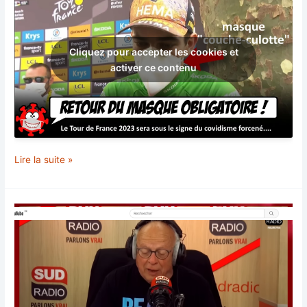
Cliquez pour accepter les cookies et
activer ce contenu
Retour
Lire la suite »
du
masque
!