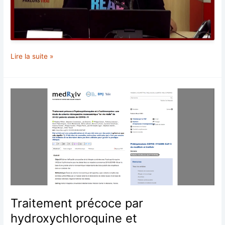
Michèle
Lire la suite »
Rivasi
:
« C’est
un
véritable
dialogue
de
sourds
qui
s’est
installé
au
Parlement
Traitement précoce par
européen
hydroxychloroquine et
! »