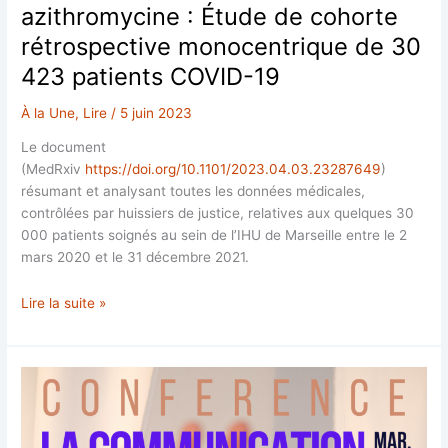
azithromycine : Étude de cohorte
rétrospective monocentrique de 30
423 patients COVID-19
À la Une
,
Lire
/
5 juin 2023
Le document
(MedRxiv
https://doi.org/10.1101/2023.04.03.23287649
)
résumant et analysant toutes les données médicales,
contrôlées par huissiers de justice, relatives aux quelques 30
000 patients soignés au sein de l’IHU de Marseille entre le 2
mars 2020 et le 31 décembre 2021.
Traitement
Lire la suite »
précoce
par
hydroxychloroquine
et
azithromycine
: