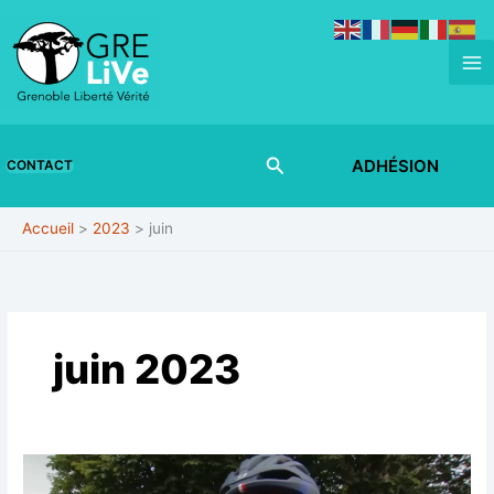
Aller
au
contenu
Rechercher
ADHÉSION
CONTACT
Accueil
2023
juin
juin 2023