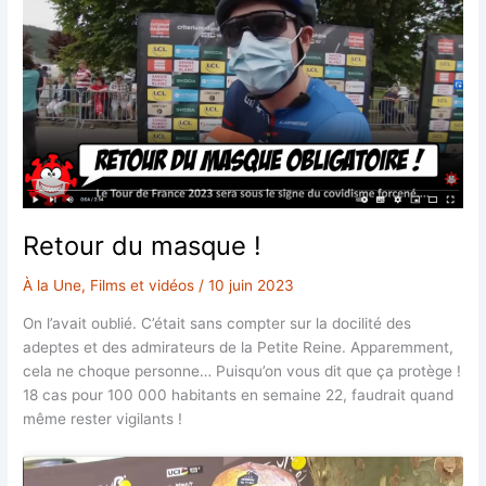
Retour du masque !
À la Une
,
Films et vidéos
/
10 juin 2023
On l’avait oublié. C’était sans compter sur la docilité des
adeptes et des admirateurs de la Petite Reine. Apparemment,
cela ne choque personne… Puisqu’on vous dit que ça protège !
18 cas pour 100 000 habitants en semaine 22, faudrait quand
même rester vigilants !