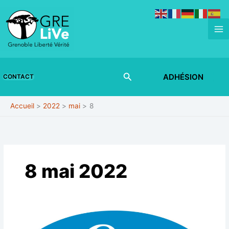
Aller
au
contenu
Rechercher
ADHÉSION
CONTACT
Accueil
2022
mai
8
8 mai 2022