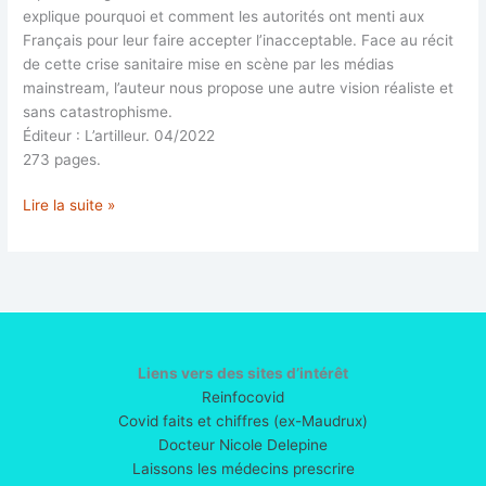
explique pourquoi et comment les autorités ont menti aux
Français pour leur faire accepter l’inacceptable. Face au récit
de cette crise sanitaire mise en scène par les médias
mainstream, l’auteur nous propose une autre vision réaliste et
sans catastrophisme.
Éditeur : L’artilleur. 04/2022
273 pages.
Covid
Lire la suite »
19.
Une
autre
vision
de
l’épidémie
Liens vers des sites d’intérêt
Reinfocovid
Covid faits et chiffres (ex-Maudrux)
Docteur Nicole Delepine
Laissons les médecins prescrire