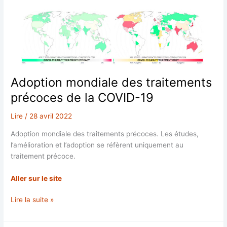
décès
signalés
au
VAERS
après
les
injections
Adoption mondiale des traitements
contre
précoces de la COVID-19
la
COVID
Lire
/
28 avril 2022
sont
survenus
Adoption mondiale des traitements précoces. Les études,
dans
l’amélioration et l’adoption se réfèrent uniquement au
les
traitement précoce.
48
heures
Aller sur le site
suivant
la
Adoption
Lire la suite »
vaccination.
mondiale
des