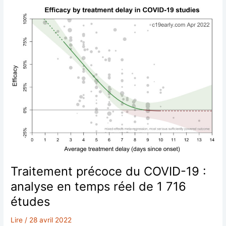
traitements
précoces
de
la
COVID-
19
Traitement précoce du COVID-19 :
analyse en temps réel de 1 716
études
Lire
/
28 avril 2022