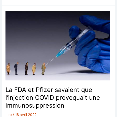
de
la
vaccination
PFIZER
est-
elle
proche
?
La FDA et Pfizer savaient que
l’injection COVID provoquait une
immunosuppression
Lire
/
18 avril 2022