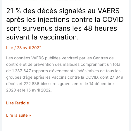
21 % des décès signalés au VAERS
après les injections contre la COVID
sont survenus dans les 48 heures
suivant la vaccination.
Lire
/
28 avril 2022
Les données VAERS publiées vendredi par les Centres de
contrôle et de prévention des maladies comprennent un total
de 1 237 647 rapports d’événements indésirables de tous les
groupes d’âge après les vaccins contre la COVID, dont 27 349
décès et 222 836 blessures graves entre le 14 décembre
2020 et le 15 avril 2022.
Lire l’article
21
Lire la suite »
%
des