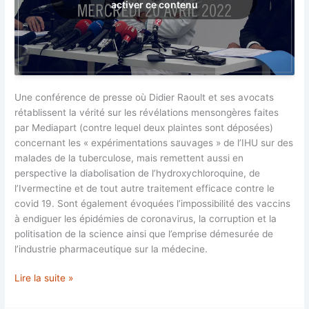
activer ce contenu
Une conférence de presse où Didier Raoult et ses avocats
rétablissent la vérité sur les révélations mensongères faites
par Mediapart (contre lequel deux plaintes sont déposées)
concernant les « expérimentations sauvages » de l’IHU sur des
malades de la tuberculose, mais remettent aussi en
perspective la diabolisation de l’hydroxychloroquine, de
l’Ivermectine et de tout autre traitement efficace contre le
covid 19. Sont également évoquées l’impossibilité des vaccins
à endiguer les épidémies de coronavirus, la corruption et la
politisation de la science ainsi que l’emprise démesurée de
l’industrie pharmaceutique sur la médecine.
Conférence
Lire la suite »
de
Presse