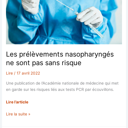
COVID
provoquait
une
immunosuppression
Les prélèvements nasopharyngés
ne sont pas sans risque
Lire
/
17 avril 2022
Une publication de l’Académie nationale de médecine qui met
en garde sur les risques liés aux tests PCR par écouvillons.
Lire l’article
Les
Lire la suite »
prélèvements
nasopharyngés