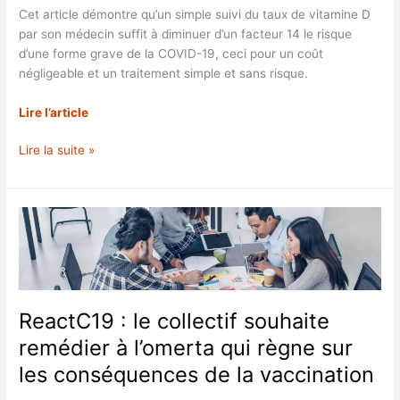
Cet article démontre qu’un simple suivi du taux de vitamine D
par son médecin suffit à diminuer d’un facteur 14 le risque
d’une forme grave de la COVID-19, ceci pour un coût
négligeable et un traitement simple et sans risque.
Lire l’article
Un
Lire la suite »
faible
niveau
de
vitamine
D
augmente
de
14
ReactC19 : le collectif souhaite
fois
remédier à l’omerta qui règne sur
le
risque
les conséquences de la vaccination
de