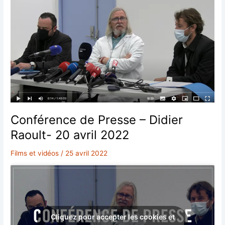
au
virus
SARS-
CoV-
2
ou
induits
par
les
vaccins:
l’analyse
Conférence de Presse – Didier
de
Raoult- 20 avril 2022
Jean-
Marc
Films et vidéos
/
25 avril 2022
Sabatier
Cliquez pour accepter les cookies et