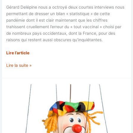
Gérard Delépine nous a octroyé deux courtes interviews nous
permettant de dresser un bilan « statistique » de cette
pandémie dont il est clair maintenant que les chiffres
trahissent cruellement l’erreur du « tout vaccinal » choisi par
de nombreux pays occidentaux, dont la France, pour des
raisons qui restent aussi obscures qu’inquiétantes.
Lire l’article
Bilan
Lire la suite »
de
la
gestion
de
la
pandémie
de
covid
19.
Interview: