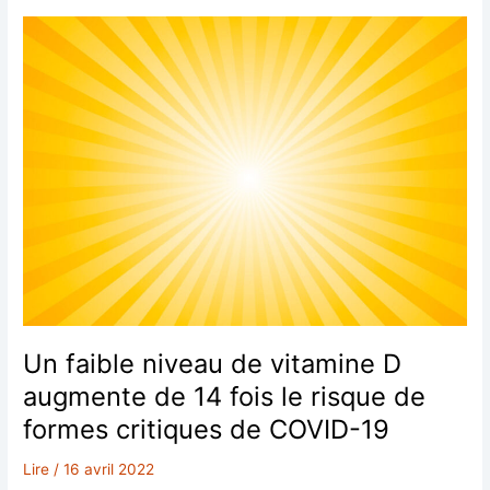
ne
sont
pas
sans
risque
Un faible niveau de vitamine D
augmente de 14 fois le risque de
formes critiques de COVID-19
Lire
/
16 avril 2022