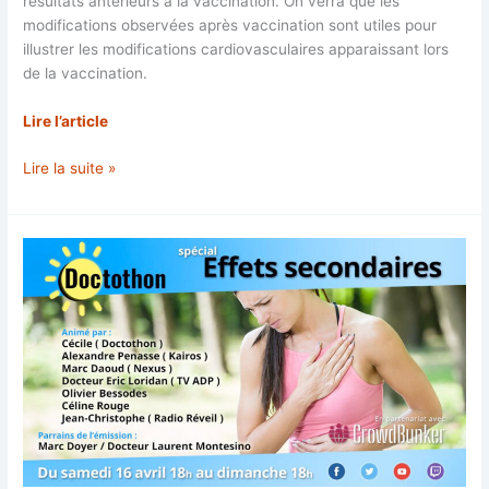
résultats antérieurs à la vaccination. On verra que les
modifications observées après vaccination sont utiles pour
illustrer les modifications cardiovasculaires apparaissant lors
de la vaccination.
Lire l’article
Baisse
Lire la suite »
des
performances
sportives
après
vaccination
par
un
vaccin
COVID-
mRNA