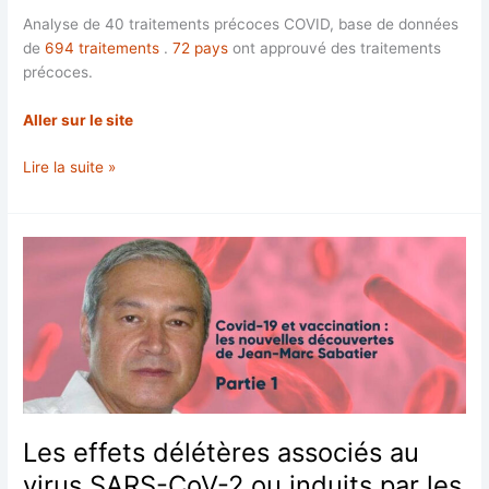
Analyse de 40 traitements précoces COVID, base de données
de
694 traitements
.
72 pays
ont approuvé des traitements
précoces.
Aller sur le site
Traitement
Lire la suite »
précoce
du
COVID-
19
:
analyse
en
temps
réel
de
1
Les effets délétères associés au
716
virus SARS-CoV-2 ou induits par les
études