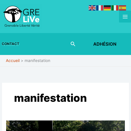
Aller
au
contenu
Rechercher
ADHÉSION
CONTACT
Accueil
manifestation
manifestation