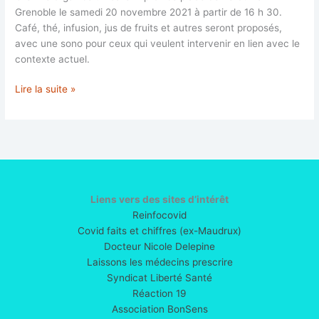
Grenoble le samedi 20 novembre 2021 à partir de 16 h 30.
Café, thé, infusion, jus de fruits et autres seront proposés,
avec une sono pour ceux qui veulent intervenir en lien avec le
contexte actuel.
Samedi
Lire la suite »
20
novembre
2021,
café
improvisé
à
partir
Liens vers des sites d’intérêt
de
Reinfocovid
16
Covid faits et chiffres (ex-Maudrux)
h
Docteur Nicole Delepine
30
Laissons les médecins prescrire
place
Syndicat Liberté Santé
de
Réaction 19
Verdun
Association BonSens