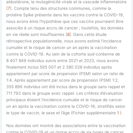
aldostérone, la mutagénicité virale et la cascade inflammatoire
[
7
]. Compte tenu des structures communes, comme la
protéine Spike présente dans les vaccins contre la COVID-19,
nous avons émis l’hypothèse que ces vaccins pourraient être
associés à un risque accru de cancer ; toutefois, les données
en vie réelle sont insuffisantes [
8
]. Dans cette étude
rétrospective populationnelle, nous avons estimé l’incidence
cumulée et le risque de cancer un an après la vaccination
contre la COVID-19. Au sein de la cohorte sud-coréenne de
8 407 849 individus suivis entre 2021 et 2023, nous avons
finalement inclus 595 007 et 2 380 028 individus après
appariement par score de propension (PSM) selon un ratio de
1:4. Après appariement par score de propension (PSM) 1:2,
355 896 individus ont été inclus dans le groupe sans rappel et
711 792 dans le groupe avec rappel. Les critères d’évaluation
principaux étaient l’incidence cumulée et le risque de cancer
un an après la vaccination contre la COVID-19, stratifiés selon
le type de vaccin, le sexe et l’âge (Fichier supplémentaire
1
).
Nos données ont montré des associations entre la vaccination
contre la COVID-19 et un risque accru de six types de cancer,