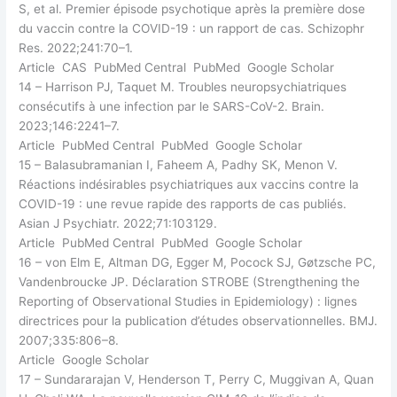
S, et al. Premier épisode psychotique après la première dose
du vaccin contre la COVID-19 : un rapport de cas. Schizophr
Res. 2022;241:70–1.
Article CAS PubMed Central PubMed Google Scholar
14 – Harrison PJ, Taquet M. Troubles neuropsychiatriques
consécutifs à une infection par le SARS-CoV-2. Brain.
2023;146:2241–7.
Article PubMed Central PubMed Google Scholar
15 – Balasubramanian I, Faheem A, Padhy SK, Menon V.
Réactions indésirables psychiatriques aux vaccins contre la
COVID-19 : une revue rapide des rapports de cas publiés.
Asian J Psychiatr. 2022;71:103129.
Article PubMed Central PubMed Google Scholar
16 – von Elm E, Altman DG, Egger M, Pocock SJ, Gøtzsche PC,
Vandenbroucke JP. Déclaration STROBE (Strengthening the
Reporting of Observational Studies in Epidemiology) : lignes
directrices pour la publication d’études observationnelles. BMJ.
2007;335:806–8.
Article Google Scholar
17 – Sundararajan V, Henderson T, Perry C, Muggivan A, Quan