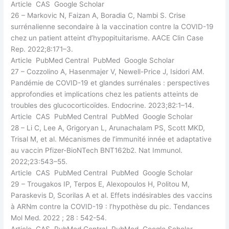
Article CAS Google Scholar
26 – Markovic N, Faizan A, Boradia C, Nambi S. Crise
surrénalienne secondaire à la vaccination contre la COVID-19
chez un patient atteint d’hypopituitarisme. AACE Clin Case
Rep. 2022;8:171–3.
Article PubMed Central PubMed Google Scholar
27 – Cozzolino A, Hasenmajer V, Newell-Price J, Isidori AM.
Pandémie de COVID-19 et glandes surrénales : perspectives
approfondies et implications chez les patients atteints de
troubles des glucocorticoïdes. Endocrine. 2023;82:1–14.
Article CAS PubMed Central PubMed Google Scholar
28 – Li C, Lee A, Grigoryan L, Arunachalam PS, Scott MKD,
Trisal M, et al. Mécanismes de l’immunité innée et adaptative
au vaccin Pfizer-BioNTech BNT162b2. Nat Immunol.
2022;23:543–55.
Article CAS PubMed Central PubMed Google Scholar
29 – Trougakos IP, Terpos E, Alexopoulos H, Politou M,
Paraskevis D, Scorilas A et al. Effets indésirables des vaccins
à ARNm contre la COVID-19 : l’hypothèse du pic. Tendances
Mol Med. 2022 ; 28 : 542-54.
Article CAS PubMed Central PubMed Google Scholar