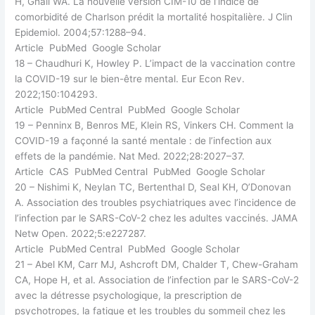
H, Ghali WA. La nouvelle version CIM-10 de l’indice de
comorbidité de Charlson prédit la mortalité hospitalière. J Clin
Epidemiol. 2004;57:1288–94.
Article PubMed Google Scholar
18 – Chaudhuri K, Howley P. L’impact de la vaccination contre
la COVID-19 sur le bien-être mental. Eur Econ Rev.
2022;150:104293.
Article PubMed Central PubMed Google Scholar
19 – Penninx B, Benros ME, Klein RS, Vinkers CH. Comment la
COVID-19 a façonné la santé mentale : de l’infection aux
effets de la pandémie. Nat Med. 2022;28:2027–37.
Article CAS PubMed Central PubMed Google Scholar
20 – Nishimi K, Neylan TC, Bertenthal D, Seal KH, O’Donovan
A. Association des troubles psychiatriques avec l’incidence de
l’infection par le SARS-CoV-2 chez les adultes vaccinés. JAMA
Netw Open. 2022;5:e227287.
Article PubMed Central PubMed Google Scholar
21 – Abel KM, Carr MJ, Ashcroft DM, Chalder T, Chew-Graham
CA, Hope H, et al. Association de l’infection par le SARS-CoV-2
avec la détresse psychologique, la prescription de
psychotropes, la fatigue et les troubles du sommeil chez les