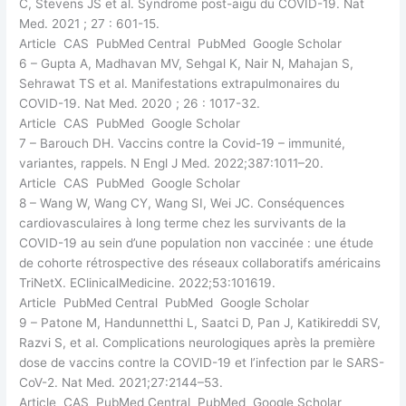
C, Stevens JS et al. Syndrome post-aigu du COVID-19. Nat
Med. 2021 ; 27 : 601-15.
Article CAS PubMed Central PubMed Google Scholar
6 – Gupta A, Madhavan MV, Sehgal K, Nair N, Mahajan S,
Sehrawat TS et al. Manifestations extrapulmonaires du
COVID-19. Nat Med. 2020 ; 26 : 1017-32.
Article CAS PubMed Google Scholar
7 – Barouch DH. Vaccins contre la Covid-19 – immunité,
variantes, rappels. N Engl J Med. 2022;387:1011–20.
Article CAS PubMed Google Scholar
8 – Wang W, Wang CY, Wang SI, Wei JC. Conséquences
cardiovasculaires à long terme chez les survivants de la
COVID-19 au sein d’une population non vaccinée : une étude
de cohorte rétrospective des réseaux collaboratifs américains
TriNetX. EClinicalMedicine. 2022;53:101619.
Article PubMed Central PubMed Google Scholar
9 – Patone M, Handunnetthi L, Saatci D, Pan J, Katikireddi SV,
Razvi S, et al. Complications neurologiques après la première
dose de vaccins contre la COVID-19 et l’infection par le SARS-
CoV-2. Nat Med. 2021;27:2144–53.
Article CAS PubMed Central PubMed Google Scholar