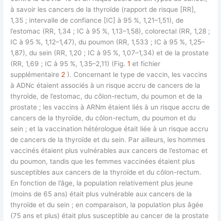
à savoir les cancers de la thyroïde (rapport de risque [RR],
1,35 ; intervalle de confiance [IC] à 95 %, 1,21–1,51), de
l’estomac (RR, 1,34 ; IC à 95 %, 1,13–1,58), colorectal (RR, 1,28 ;
IC à 95 %, 1,12–1,47), du poumon (RR, 1,533 ; IC à 95 %, 1,25–
1,87), du sein (RR, 1,20 ; IC à 95 %, 1,07–1,34) et de la prostate
(RR, 1,69 ; IC à 95 %, 1,35–2,11) (Fig.
1
et fichier
supplémentaire
2
). Concernant le type de vaccin, les vaccins
à ADNc étaient associés à un risque accru de cancers de la
thyroïde, de l’estomac, du côlon-rectum, du poumon et de la
prostate ; les vaccins à ARNm étaient liés à un risque accru de
cancers de la thyroïde, du côlon-rectum, du poumon et du
sein ; et la vaccination hétérologue était liée à un risque accru
de cancers de la thyroïde et du sein. Par ailleurs, les hommes
vaccinés étaient plus vulnérables aux cancers de l’estomac et
du poumon, tandis que les femmes vaccinées étaient plus
susceptibles aux cancers de la thyroïde et du côlon-rectum.
En fonction de l’âge, la population relativement plus jeune
(moins de 65 ans) était plus vulnérable aux cancers de la
thyroïde et du sein ; en comparaison, la population plus âgée
(75 ans et plus) était plus susceptible au cancer de la prostate