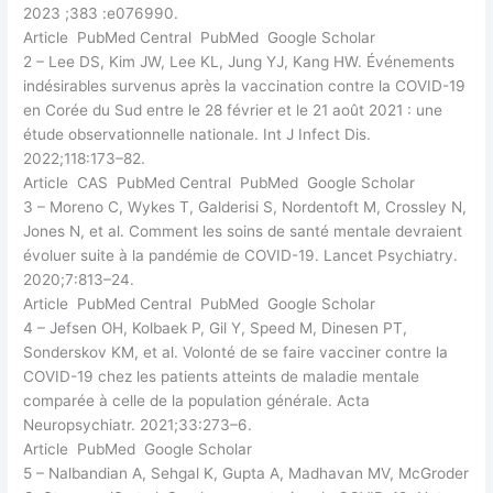
2023 ;383 :e076990.
Article PubMed Central PubMed Google Scholar
2 – Lee DS, Kim JW, Lee KL, Jung YJ, Kang HW. Événements
indésirables survenus après la vaccination contre la COVID-19
en Corée du Sud entre le 28 février et le 21 août 2021 : une
étude observationnelle nationale. Int J Infect Dis.
2022;118:173–82.
Article CAS PubMed Central PubMed Google Scholar
3 – Moreno C, Wykes T, Galderisi S, Nordentoft M, Crossley N,
Jones N, et al. Comment les soins de santé mentale devraient
évoluer suite à la pandémie de COVID-19. Lancet Psychiatry.
2020;7:813–24.
Article PubMed Central PubMed Google Scholar
4 – Jefsen OH, Kolbaek P, Gil Y, Speed M, Dinesen PT,
Sonderskov KM, et al. Volonté de se faire vacciner contre la
COVID-19 chez les patients atteints de maladie mentale
comparée à celle de la population générale. Acta
Neuropsychiatr. 2021;33:273–6.
Article PubMed Google Scholar
5 – Nalbandian A, Sehgal K, Gupta A, Madhavan MV, McGroder