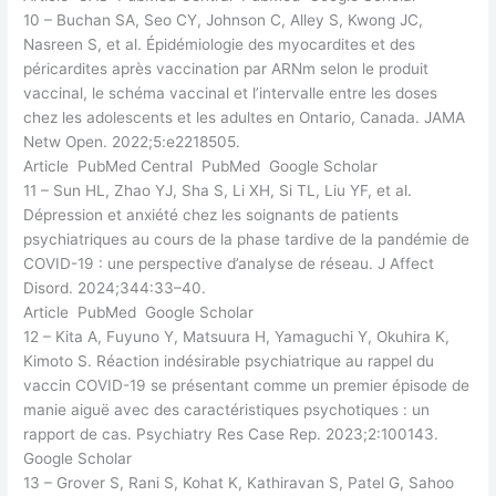
10 – Buchan SA, Seo CY, Johnson C, Alley S, Kwong JC,
Nasreen S, et al. Épidémiologie des myocardites et des
péricardites après vaccination par ARNm selon le produit
vaccinal, le schéma vaccinal et l’intervalle entre les doses
chez les adolescents et les adultes en Ontario, Canada. JAMA
Netw Open. 2022;5:e2218505.
Article PubMed Central PubMed Google Scholar
11 – Sun HL, Zhao YJ, Sha S, Li XH, Si TL, Liu YF, et al.
Dépression et anxiété chez les soignants de patients
psychiatriques au cours de la phase tardive de la pandémie de
COVID-19 : une perspective d’analyse de réseau. J Affect
Disord. 2024;344:33–40.
Article PubMed Google Scholar
12 – Kita A, Fuyuno Y, Matsuura H, Yamaguchi Y, Okuhira K,
Kimoto S. Réaction indésirable psychiatrique au rappel du
vaccin COVID-19 se présentant comme un premier épisode de
manie aiguë avec des caractéristiques psychotiques : un
rapport de cas. Psychiatry Res Case Rep. 2023;2:100143.
Google Scholar
13 – Grover S, Rani S, Kohat K, Kathiravan S, Patel G, Sahoo