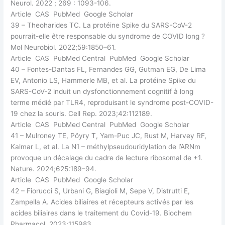
Neurol. 2022 ; 269 : 1093-106.
Article CAS PubMed Google Scholar
39 – Theoharides TC. La protéine Spike du SARS-CoV-2
pourrait-elle être responsable du syndrome de COVID long ?
Mol Neurobiol. 2022;59:1850–61.
Article CAS PubMed Central PubMed Google Scholar
40 – Fontes-Dantas FL, Fernandes GG, Gutman EG, De Lima
EV, Antonio LS, Hammerle MB, et al. La protéine Spike du
SARS-CoV-2 induit un dysfonctionnement cognitif à long
terme médié par TLR4, reproduisant le syndrome post-COVID-
19 chez la souris. Cell Rep. 2023;42:112189.
Article CAS PubMed Central PubMed Google Scholar
41 – Mulroney TE, Pöyry T, Yam-Puc JC, Rust M, Harvey RF,
Kalmar L, et al. La N1 – méthylpseudouridylation de l’ARNm
provoque un décalage du cadre de lecture ribosomal de +1.
Nature. 2024;625:189–94.
Article CAS PubMed Google Scholar
42 – Fiorucci S, Urbani G, Biagioli M, Sepe V, Distrutti E,
Zampella A. Acides biliaires et récepteurs activés par les
acides biliaires dans le traitement du Covid-19. Biochem
Pharmacol. 2023;115983.