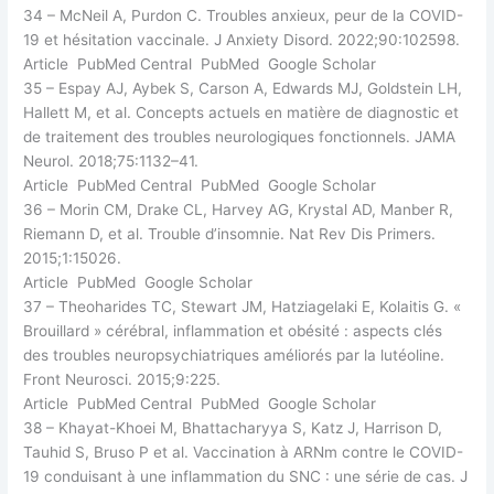
34 – McNeil A, Purdon C. Troubles anxieux, peur de la COVID-
19 et hésitation vaccinale. J Anxiety Disord. 2022;90:102598.
Article PubMed Central PubMed Google Scholar
35 – Espay AJ, Aybek S, Carson A, Edwards MJ, Goldstein LH,
Hallett M, et al. Concepts actuels en matière de diagnostic et
de traitement des troubles neurologiques fonctionnels. JAMA
Neurol. 2018;75:1132–41.
Article PubMed Central PubMed Google Scholar
36 – Morin CM, Drake CL, Harvey AG, Krystal AD, Manber R,
Riemann D, et al. Trouble d’insomnie. Nat Rev Dis Primers.
2015;1:15026.
Article PubMed Google Scholar
37 – Theoharides TC, Stewart JM, Hatziagelaki E, Kolaitis G. «
Brouillard » cérébral, inflammation et obésité : aspects clés
des troubles neuropsychiatriques améliorés par la lutéoline.
Front Neurosci. 2015;9:225.
Article PubMed Central PubMed Google Scholar
38 – Khayat-Khoei M, Bhattacharyya S, Katz J, Harrison D,
Tauhid S, Bruso P et al. Vaccination à ARNm contre le COVID-
19 conduisant à une inflammation du SNC : une série de cas. J