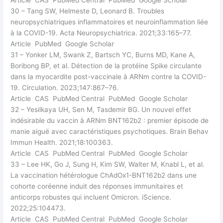
30 – Tang SW, Helmeste D, Leonard B. Troubles
neuropsychiatriques inflammatoires et neuroinflammation liée
à la COVID-19. Acta Neuropsychiatrica. 2021;33:165–77.
Article PubMed Google Scholar
31 – Yonker LM, Swank Z, Bartsch YC, Burns MD, Kane A,
Boribong BP, et al. Détection de la protéine Spike circulante
dans la myocardite post-vaccinale à ARNm contre la COVID-
19. Circulation. 2023;147:867–76.
Article CAS PubMed Central PubMed Google Scholar
32 – Yesilkaya UH, Sen M, Tasdemir BG. Un nouvel effet
indésirable du vaccin à ARNm BNT162b2 : premier épisode de
manie aiguë avec caractéristiques psychotiques. Brain Behav
Immun Health. 2021;18:100363.
Article CAS PubMed Central PubMed Google Scholar
33 – Lee HK, Go J, Sung H, Kim SW, Walter M, Knabl L, et al.
La vaccination hétérologue ChAdOx1-BNT162b2 dans une
cohorte coréenne induit des réponses immunitaires et
anticorps robustes qui incluent Omicron. iScience.
2022;25:104473.
Article CAS PubMed Central PubMed Google Scholar