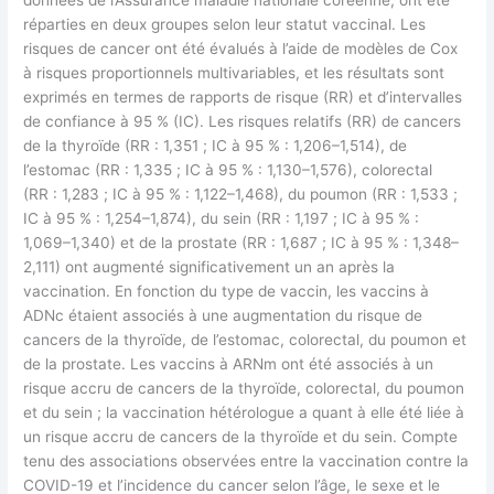
réparties en deux groupes selon leur statut vaccinal. Les
risques de cancer ont été évalués à l’aide de modèles de Cox
à risques proportionnels multivariables, et les résultats sont
exprimés en termes de rapports de risque (RR) et d’intervalles
de confiance à 95 % (IC). Les risques relatifs (RR) de cancers
de la thyroïde (RR : 1,351 ; IC à 95 % : 1,206–1,514), de
l’estomac (RR : 1,335 ; IC à 95 % : 1,130–1,576), colorectal
(RR : 1,283 ; IC à 95 % : 1,122–1,468), du poumon (RR : 1,533 ;
IC à 95 % : 1,254–1,874), du sein (RR : 1,197 ; IC à 95 % :
1,069–1,340) et de la prostate (RR : 1,687 ; IC à 95 % : 1,348–
2,111) ont augmenté significativement un an après la
vaccination. En fonction du type de vaccin, les vaccins à
ADNc étaient associés à une augmentation du risque de
cancers de la thyroïde, de l’estomac, colorectal, du poumon et
de la prostate. Les vaccins à ARNm ont été associés à un
risque accru de cancers de la thyroïde, colorectal, du poumon
et du sein ; la vaccination hétérologue a quant à elle été liée à
un risque accru de cancers de la thyroïde et du sein. Compte
tenu des associations observées entre la vaccination contre la
COVID-19 et l’incidence du cancer selon l’âge, le sexe et le