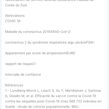
Corée du Sud.
Abréviations
COVID 19:
Maladie du coronavirus 2019
SRAS-CoV-2:
coronavirus 2 du syndrome respiratoire aigu sévère
PSM :
Appariement par score de propension
HEURE:
rapport de risque
CI :
intervalle de confiance
Références
1 – Lundberg-Morris L, Leach S, Xu Y, Martikainen J, Santosa
A, Gisslén M, et al. Efficacité du vaccin contre la Covid-19
contre les séquelles post-Covid-19 chez 589 722 individus en
Suède : étude de cohorte populationnelle. BMJ.