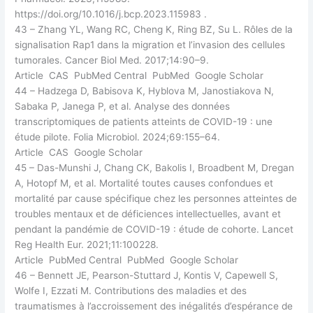
https://doi.org/10.1016/j.bcp.2023.115983 .
43 – Zhang YL, Wang RC, Cheng K, Ring BZ, Su L. Rôles de la
signalisation Rap1 dans la migration et l’invasion des cellules
tumorales. Cancer Biol Med. 2017;14:90–9.
Article CAS PubMed Central PubMed Google Scholar
44 – Hadzega D, Babisova K, Hyblova M, Janostiakova N,
Sabaka P, Janega P, et al. Analyse des données
transcriptomiques de patients atteints de COVID-19 : une
étude pilote. Folia Microbiol. 2024;69:155–64.
Article CAS Google Scholar
45 – Das-Munshi J, Chang CK, Bakolis I, Broadbent M, Dregan
A, Hotopf M, et al. Mortalité toutes causes confondues et
mortalité par cause spécifique chez les personnes atteintes de
troubles mentaux et de déficiences intellectuelles, avant et
pendant la pandémie de COVID-19 : étude de cohorte. Lancet
Reg Health Eur. 2021;11:100228.
Article PubMed Central PubMed Google Scholar
46 – Bennett JE, Pearson-Stuttard J, Kontis V, Capewell S,
Wolfe I, Ezzati M. Contributions des maladies et des
traumatismes à l’accroissement des inégalités d’espérance de