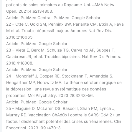
patients de soins primaires au Royaume-Uni. JAMA Netw
Open. 2021;4:e2134803.
Article PubMed Central PubMed Google Scholar
22 – Otte C, Gold SM, Penninx BW, Pariante CM, Etkin A, Fava
M et al. Trouble dépressif majeur. Amorces Nat Rev Dis.
2016;2:16065.
Article PubMed Google Scholar
23 – Vieta E, Berk M, Schulze TG, Carvalho AF, Suppes T,
Calabrese JR, et al. Troubles bipolaires. Nat Rev Dis Primers.
2018;4:18008.
Article PubMed Google Scholar
24 – Moncrieff J, Cooper RE, Stockmann T, Amendola S,
Hengartner MP, Horowitz MA. La théorie sérotoninergique de
la dépression : une revue systématique des données
probantes. Mol Psychiatry. 2023;28:3243–56.
Article PubMed Google Scholar
25 – Maguire D, McLaren DS, Rasool I, Shah PM, Lynch J,
Murray RD. Vaccination ChAdOx1 contre le SARS-CoV-2 : un
facteur déclenchant potentiel des crises surrénaliennes. Clin
Endocrinol. 2023 ;99 :470–3.