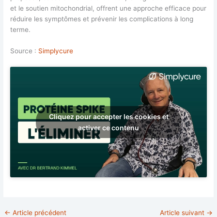
et le soutien mitochondrial, offrent une approche efficace pour
réduire les symptômes et prévenir les complications à long
terme.
Source :
Simplycure
Cliquez pour accepter les cookies et
activer ce contenu
←
Article précédent
Article suivant
→