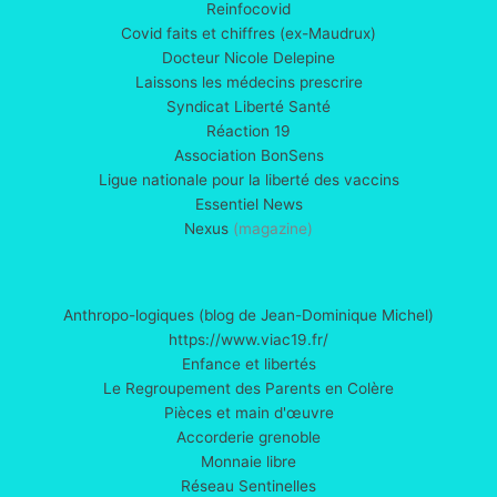
mondial
Reinfocovid
pour
Covid faits et chiffres (ex-Maudrux)
la
Docteur Nicole Delepine
vérité
Laissons les médecins prescrire
sur
Syndicat Liberté Santé
les
Réaction 19
vaccins
Association BonSens
à
Ligue nationale pour la liberté des vaccins
ARNm.
Essentiel News
30
Nexus
(magazine)
intervenants
issus
de
Anthropo-logiques (blog de Jean-Dominique Michel)
20
https://www.viac19.fr/
pays.
Enfance et libertés
Le Regroupement des Parents en Colère
Pièces et main d'œuvre
Accorderie grenoble
Monnaie libre
Réseau Sentinelles