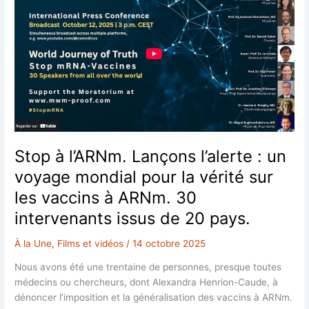
Stop à l’ARNm. Lançons l’alerte : un
voyage mondial pour la vérité sur
les vaccins à ARNm. 30
intervenants issus de 20 pays.
À la Une
,
Films et vidéos
/
14 octobre 2025
Nous avons été une trentaine de personnes, presque toutes
médecins ou chercheurs, dont Alexandra Henrion-Caude, à
dénoncer l’imposition et la généralisation des vaccins à ARNm.