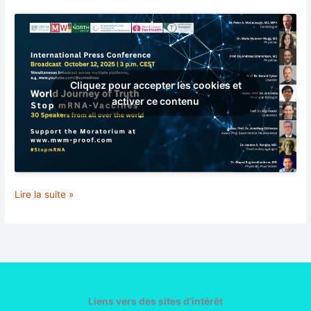
Cliquez pour accepter les cookies et
activer ce contenu
Stop
Lire la suite »
à
l’ARNm.
Lançons
l’alerte
:
un
voyage
Liens vers des sites d’intérêt