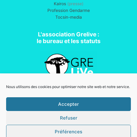
Kairos
(presse)
Profession Gendarme
Tocsin-media
L'association Grelive :
le bureau et les statuts
Nous utilisons des cookies pour optimiser notre site web et notre service.
Association loi 1901
Accepter
Refuser
Mentions légales
Copyright © 2026 Grelive | Powered by
Thème WordPress Astra
Préférences