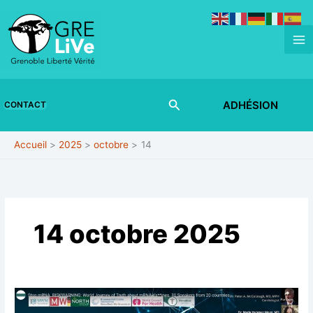
Aller
au
contenu
Rechercher
ADHÉSION
CONTACT
Accueil
2025
octobre
14
14 octobre 2025