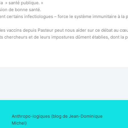
 la » santé publique. »
usion de bonne santé.
sent certains infectiologues – force le système immunitaire à la 
 des vaccins depuis Pasteur peut nous aider sur ce débat au cœu
ts chercheurs et de leurs impostures dûment établies, dont la 
Anthropo-logiques (blog de Jean-Dominique
Michel)