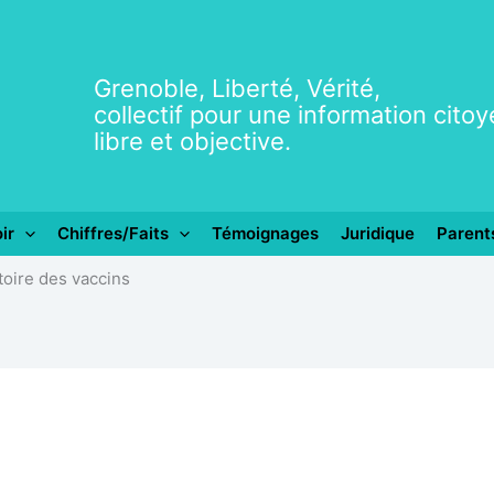
Grenoble, Liberté, Vérité,
collectif pour une information cito
libre et objective.
ir
Chiffres/Faits
Témoignages
Juridique
Parent
stoire des vaccins