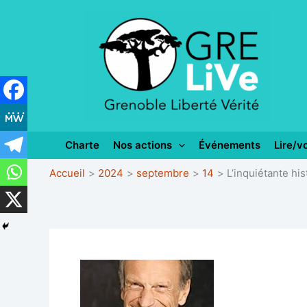
Aller
au
contenu
Charte
Nos actions
Événements
Lire/vo
Accueil
2024
septembre
14
L’inquiétante hi