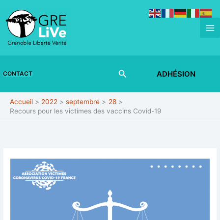
Aller
au
contenu
Rechercher
ADHÉSION
CONTACT
Accueil
2022
septembre
28
Recours pour les victimes des vaccins Covid-19