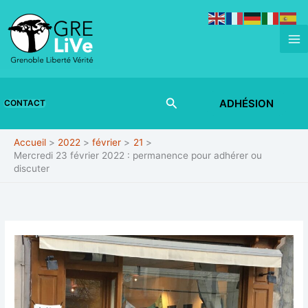
Aller
au
contenu
Rechercher
ADHÉSION
CONTACT
Accueil
2022
février
21
Mercredi 23 février 2022 : permanence pour adhérer ou
discuter