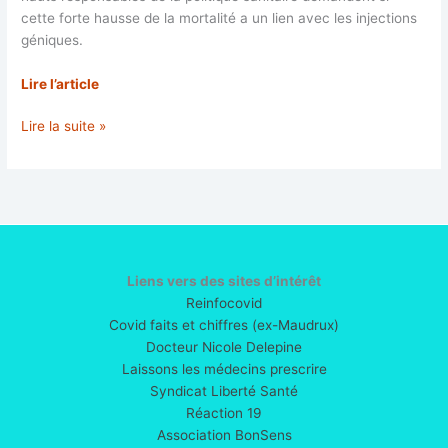
cette forte hausse de la mortalité a un lien avec les injections
géniques.
Lire l’article
Flambée
Lire la suite »
de
décès
d’enfants
et
de
jeunes
adultes
Liens vers des sites d’intérêt
au
Reinfocovid
Royaume-
Covid faits et chiffres (ex-Maudrux)
Uni:
Docteur Nicole Delepine
enquête
Laissons les médecins prescrire
urgente
Syndicat Liberté Santé
exigée
Réaction 19
Association BonSens