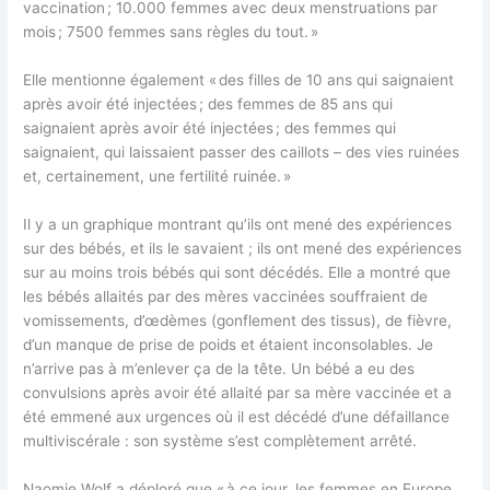
vaccination ; 10.000 femmes avec deux menstruations par
mois ; 7500 femmes sans règles du tout. »
Elle mentionne également « des filles de 10 ans qui saignaient
après avoir été injectées ; des femmes de 85 ans qui
saignaient après avoir été injectées ; des femmes qui
saignaient, qui laissaient passer des caillots – des vies ruinées
et, certainement, une fertilité ruinée. »
Il y a un graphique montrant qu’ils ont mené des expériences
sur des bébés, et ils le savaient ; ils ont mené des expériences
sur au moins trois bébés qui sont décédés. Elle a montré que
les bébés allaités par des mères vaccinées souffraient de
vomissements, d’œdèmes (gonflement des tissus), de fièvre,
d’un manque de prise de poids et étaient inconsolables. Je
n’arrive pas à m’enlever ça de la tête. Un bébé a eu des
convulsions après avoir été allaité par sa mère vaccinée et a
été emmené aux urgences où il est décédé d’une défaillance
multiviscérale : son système s’est complètement arrêté.
Naomie Wolf a déploré que « à ce jour, les femmes en Europe