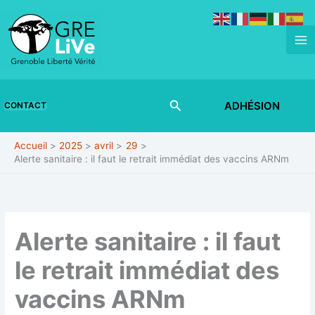
Aller
au
contenu
Rechercher
ADHÉSION
CONTACT
Accueil
2025
avril
29
Alerte sanitaire : il faut le retrait immédiat des vaccins ARNm
Alerte sanitaire : il faut
le retrait immédiat des
vaccins ARNm