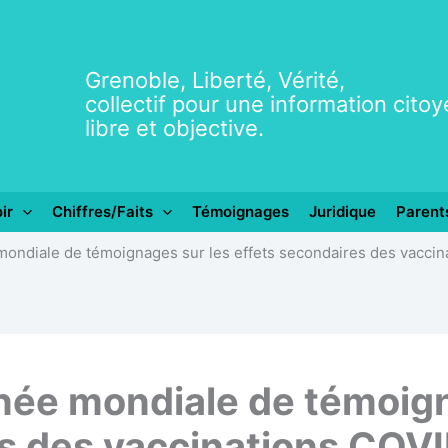
Grenoble, Liberté, Vérité,
collectif pour une information cito
libre et objective.
ir
Chiffres/Faits
Témoignages
Juridique
Parent
mondiale de témoignages sur les effets secondaires des vacci
née mondiale de témoign
es des vaccinations COV