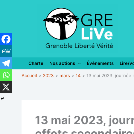
Aller
au
contenu
Charte
Nos actions
Événements
Lire/vo
Accueil
2023
mars
14
13 mai 2023, journée 
13 mai 2023, jour
effets secondair