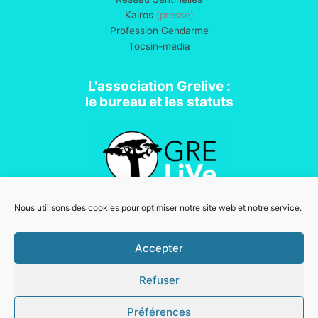
Kairos
(presse)
Profession Gendarme
Tocsin-media
L'association Grelive :
le bureau et les statuts
Nous utilisons des cookies pour optimiser notre site web et notre service.
Association loi 1901
Accepter
Refuser
Mentions légales
Copyright © 2026 Grelive | Powered by
Thème WordPress Astra
Préférences