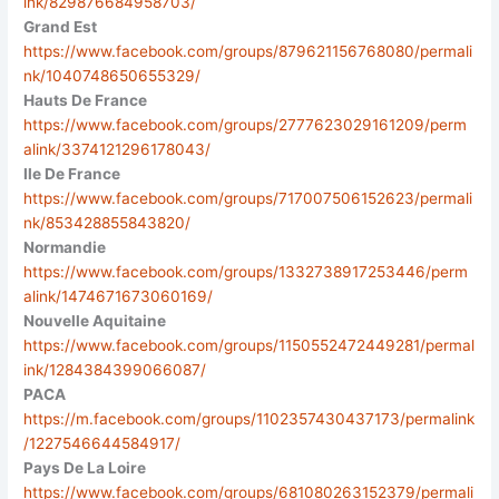
ink/829876684958703/
Grand Est
https://www.facebook.com/groups/879621156768080/permali
nk/1040748650655329/
Hauts De France
https://www.facebook.com/groups/2777623029161209/perm
alink/3374121296178043/
Ile De France
https://www.facebook.com/groups/717007506152623/permali
nk/853428855843820/
Normandie
https://www.facebook.com/groups/1332738917253446/perm
alink/1474671673060169/
Nouvelle Aquitaine
https://www.facebook.com/groups/1150552472449281/permal
ink/1284384399066087/
PACA
https://m.facebook.com/groups/1102357430437173/permalink
/1227546644584917/
Pays De La Loire
https://www.facebook.com/groups/681080263152379/permali