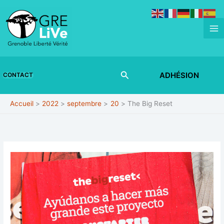
Aller
au
contenu
Rechercher
ADHÉSION
CONTACT
Accueil
2022
septembre
20
The Big Reset