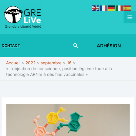
Aller
au
contenu
Rechercher
ADHÉSION
CONTACT
Accueil
2022
septembre
16
« L’objection de conscience, position légitime face à la
technologie ARNm à des fins vaccinales »