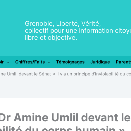
Grenoble, Liberté, Vérité,
collectif pour une information cito
libre et objective.
ir
Chiffres/Faits
Témoignages
Juridique
Parent
e Umlil devant le Sénat-« Il y a un principe d’inviolabilité du 
Dr Amine Umlil devant le 
bilité du corps humain »