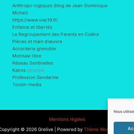
Anthropo-logiques (blog de Jean-Dominique
Michel)
https://www.viac19.fr/
Enfance et libertés
Le Regroupement des Parents en Colère
Pièces et main d'œuvre
Accorderie grenoble
Monnaie libre
Réseau Sentinelles
Kairos
(presse)
Profession Gendarme
Tocsin-media
Nous utiliso
Mentions légales
Ac
Copyright © 2026 Grelive | Powered by
Thème WordPress Astr