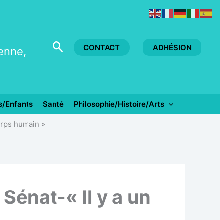
Rechercher
CONTACT
ADHÉSION
yenne,
s/Enfants
Santé
Philosophie/Histoire/Arts
corps humain »
Sénat-« Il y a un