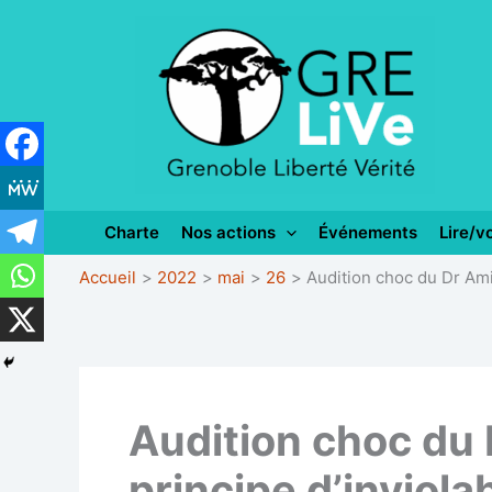
Aller
au
contenu
Charte
Nos actions
Événements
Lire/vo
Accueil
2022
mai
26
Audition choc du Dr Amin
Audition choc du 
principe d’inviola