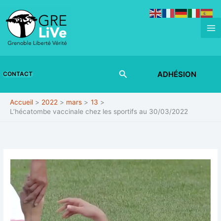
Aller
au
contenu
Rechercher
ADHÉSION
CONTACT
Accueil
2022
mars
13
L’hécatombe vaccinale chez les sportifs au 30/03/2022