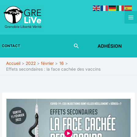
Aller
au
contenu
Rechercher
ADHÉSION
CONTACT
Accueil
2022
février
16
Effets secondaires : la face cachée des vaccins