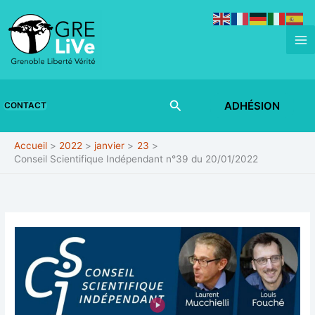
Aller
au
contenu
Rechercher
ADHÉSION
CONTACT
Accueil
2022
janvier
23
Conseil Scientifique Indépendant n°39 du 20/01/2022